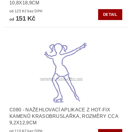
10,8X18,9CM
od 125 Kč bez DPH
DETAIL
151 Kč
od
C080 - NAŽEHLOVACÍ APLIKACE Z HOT-FIX
KAMENŮ KRASOBRUSLAŘKA, ROZMĚRY CCA
9,2X12,9CM
od 110 Kč bez DPH