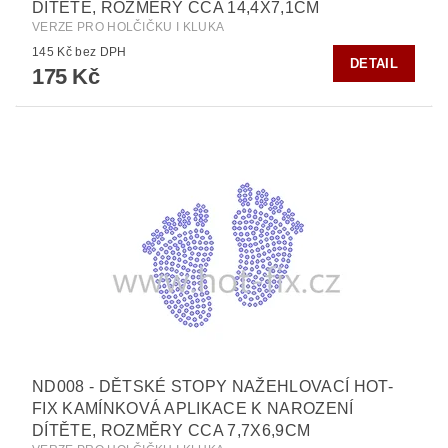
DÍTĚTE, ROZMĚRY CCA 14,4X7,1CM
VERZE PRO HOLČIČKU I KLUKA
145 Kč bez DPH
DETAIL
175 Kč
ND008 - DĚTSKÉ STOPY NAŽEHLOVACÍ HOT-
FIX KAMÍNKOVÁ APLIKACE K NAROZENÍ
DÍTĚTE, ROZMĚRY CCA 7,7X6,9CM