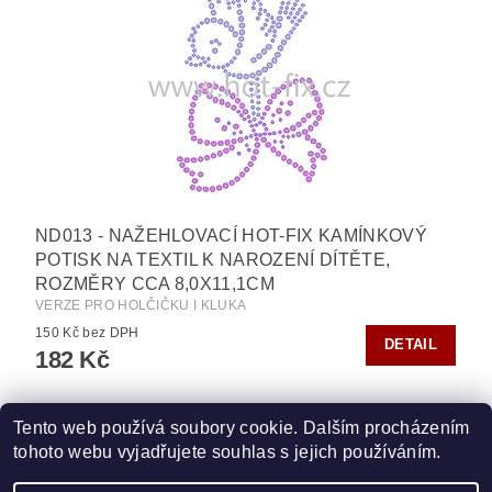
ND013 - NAŽEHLOVACÍ HOT-FIX KAMÍNKOVÝ
POTISK NA TEXTIL K NAROZENÍ DÍTĚTE,
ROZMĚRY CCA 8,0X11,1CM
VERZE PRO HOLČIČKU I KLUKA
150 Kč bez DPH
DETAIL
182 Kč
Tento web používá soubory cookie. Dalším procházením
tohoto webu vyjadřujete souhlas s jejich používáním.
Zboží.cz
|
Heureka.cz
|
Vyšívací.cz
|
Crystalstyle.cz