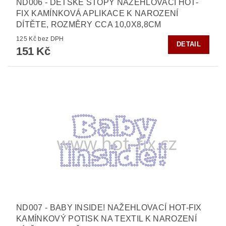
ND006 - DĚTSKÉ STOPY NAŽEHLOVACÍ HOT-
FIX KAMÍNKOVÁ APLIKACE K NAROZENÍ
DÍTĚTE, ROZMĚRY CCA 10,0X8,8CM
125 Kč bez DPH
DETAIL
151 Kč
ND007 - BABY INSIDE! NAŽEHLOVACÍ HOT-FIX
KAMÍNKOVÝ POTISK NA TEXTIL K NAROZENÍ