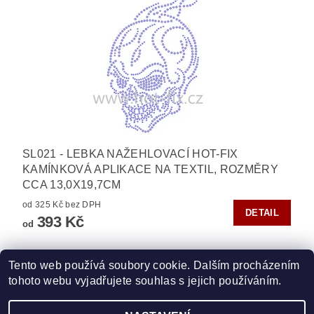
SL021 - LEBKA NAŽEHLOVACÍ HOT-FIX
KAMÍNKOVÁ APLIKACE NA TEXTIL, ROZMĚRY
CCA 13,0X19,7CM
od 325 Kč bez DPH
DETAIL
393 Kč
od
Tento web používá soubory cookie. Dalším procházením
tohoto webu vyjadřujete souhlas s jejich používáním.
Zboží.cz
|
Heureka.cz
|
Vyšívací.cz
|
Crystalstyle.cz