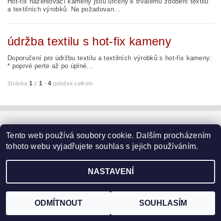
Hot-fix nažehlovací kameny jsou určeny k trvalému zdobení textilu
a textilních výrobků. Na požadovan...
údržba textilu s hot-fix kameny
Doporučení pro údržbu textilu a textilních výrobků s hot-fix kameny:
* poprvé perte až po úplné...
1
1
4
Stránka
z
-
položek celkem
Zboží.cz
|
Heureka.cz
|
Vyšívací.cz
|
Crystalstyle.cz
Tento web používá soubory cookie. Dalším procházením
tohoto webu vyjadřujete souhlas s jejich používáním.
2026 ©
HOT-FIX
, všechna práva vyhrazena
NASTAVENÍ
Vytvořil Shoptet
ODMÍTNOUT
SOUHLASÍM