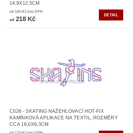
14,9X12,5CM
od 180 Kč bez DPH
DETAIL
218 Kč
od
C026 - SKATING NAŽEHLOVACÍ HOT-FIX
KAMÍNKOVÁ APLIKACE NA TEXTIL, ROZMĚRY
CCA 16,0X6,3CM
od 170 Kč bez DPH