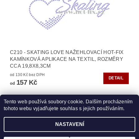
C210 - SKATING LOVE NAŽEHLOVACÍ HOT-FIX
KAMÍNKOVÁ APLIKACE NA TEXTIL, ROZMĚRY
CCA 19,8X8,3CM
od 130 Kč bez DPH
DETAIL
157 Kč
od
Tento web používá soubory cookie. Dalším procházením
tohoto webu vyjadřujete souhlas s jejich používáním.
Zboží.cz
|
Heureka.cz
|
Vyšívací.cz
|
Crystalstyle.cz
NASTAVENÍ
2026 ©
HOT-FIX
, všechna práva vyhrazena