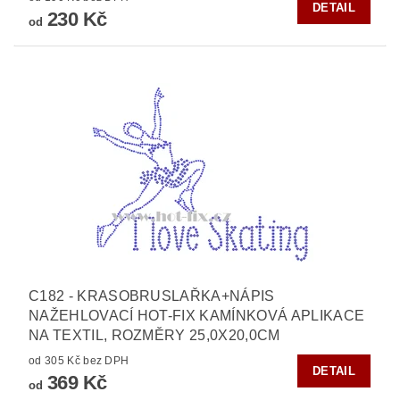
DETAIL
230 Kč
od
C182 - KRASOBRUSLAŘKA+NÁPIS
NAŽEHLOVACÍ HOT-FIX KAMÍNKOVÁ APLIKACE
NA TEXTIL, ROZMĚRY 25,0X20,0CM
od 305 Kč bez DPH
DETAIL
369 Kč
od