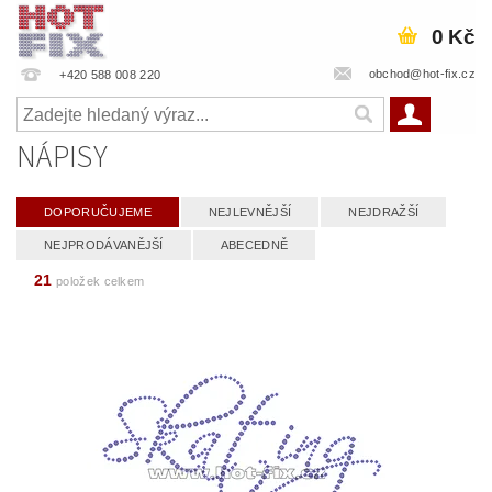
0 Kč
obchod@hot-fix.cz
+420 588 008 220
NÁPISY
DOPORUČUJEME
NEJLEVNĚJŠÍ
NEJDRAŽŠÍ
NEJPRODÁVANĚJŠÍ
ABECEDNĚ
21
položek celkem