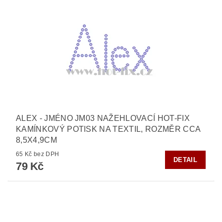
ALEX - JMÉNO JM03 NAŽEHLOVACÍ HOT-FIX
KAMÍNKOVÝ POTISK NA TEXTIL, ROZMĚR CCA
8,5X4,9CM
65 Kč bez DPH
DETAIL
79 Kč