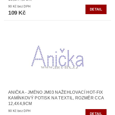
90 Kč bez DPH
DETAIL
109 Kč
ANIČKA - JMÉNO JM03 NAŽEHLOVACÍ HOT-FIX
KAMÍNKOVÝ POTISK NA TEXTIL, ROZMĚR CCA
12,4X4,9CM
90 Kč bez DPH
DETAIL