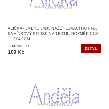
ALIČKA - JMÉNO JM03 NAŽEHLOVACÍ HOT-FIX
KAMÍNKOVÝ POTISK NA TEXTIL, ROZMĚR CCA
11,3X4,9CM
90 Kč bez DPH
DETAIL
109 Kč