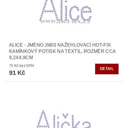
ALICE - JMÉNO JM03 NAŽEHLOVACÍ HOT-FIX
KAMÍNKOVÝ POTISK NA TEXTIL, ROZMĚR CCA
9,2X4,9CM
75 Kč bez DPH
DETAIL
91 Kč