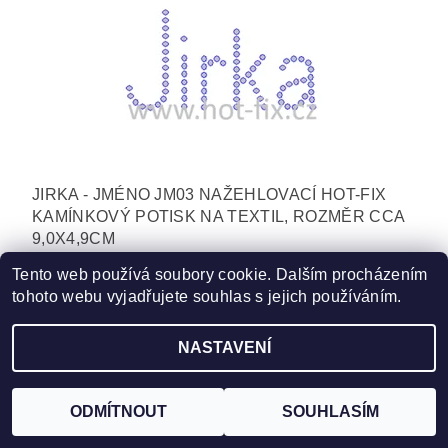
JIRKA - JMÉNO JM03 NAŽEHLOVACÍ HOT-FIX
KAMÍNKOVÝ POTISK NA TEXTIL, ROZMĚR CCA
9,0X4,9CM
75 Kč bez DPH
Tento web používá soubory cookie. Dalším procházením
DETAIL
91 Kč
tohoto webu vyjadřujete souhlas s jejich používáním.
NASTAVENÍ
ODMÍTNOUT
SOUHLASÍM