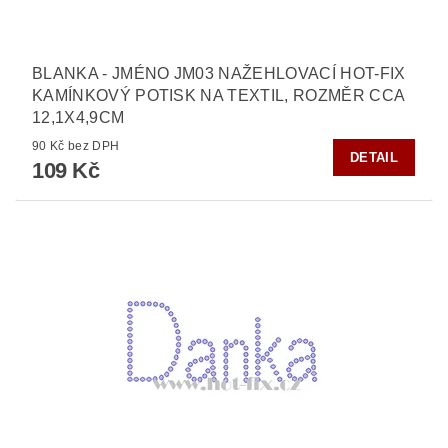
BLANKA - JMÉNO JM03 NAŽEHLOVACÍ HOT-FIX
KAMÍNKOVÝ POTISK NA TEXTIL, ROZMĚR CCA
12,1X4,9CM
90 Kč bez DPH
DETAIL
109 Kč