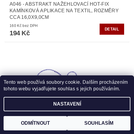
A046 - ABSTRAKT NAŽEHLOVACÍ HOT-FIX
KAMÍNKOVÁ APLIKACE NA TEXTIL, ROZMĚRY
CCA 16,0X9,0CM
160 Kč bez DPH
DETAIL
194 Kč
Tento web používá soubory cookie. Dalším procházením
tohoto webu vyjadřujete souhlas s jejich používáním.
NASTAVENÍ
ODMÍTNOUT
SOUHLASÍM
A047-L - ABSTRAKT NAŽEHLOVACÍ HOT-FIX
KAMÍNKOVÁ APLIKACE NA TEXTIL, ROZM. CCA