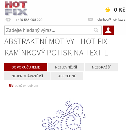
0 Kč
obchod@hot-fix.cz
+420 588 008 220
ABSTRAKTNÍ MOTIVY - HOT-FIX
KAMÍNKOVÝ POTISK NA TEXTIL
DOPORUČUJEME
NEJLEVNĚJŠÍ
NEJDRAŽŠÍ
NEJPRODÁVANĚJŠÍ
ABECEDNĚ
88
položek celkem