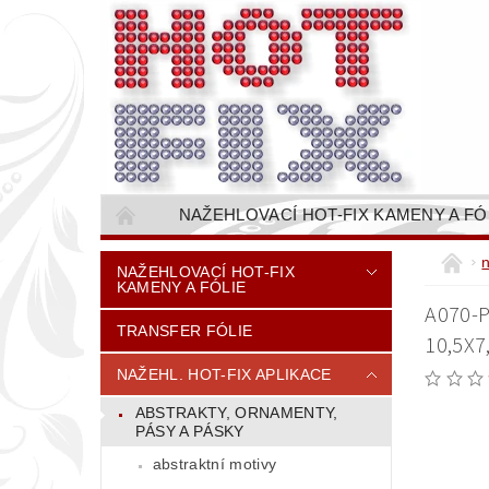
NAŽEHLOVACÍ HOT-FIX KAMENY A FÓ
NAŠÍVACÍ KAMÍNKOVÉ ŘETĚZY / ŠTASOVÉ 
NAŽEHLOVACÍ HOT-FIX
KAMENY A FÓLIE
VŠE PRO STROJNÍ VYŠÍVÁNÍ - VYSIVACI.CZ
A070-
TRANSFER FÓLIE
BAREVNICE KAMENŮ
NÁVODY
10,5X7
CENÍK DOPRAVY (NÁKLADŮ EXPEDICE) PLAT
NAŽEHL. HOT-FIX APLIKACE
ABSTRAKTY, ORNAMENTY,
PÁSY A PÁSKY
abstraktní motivy