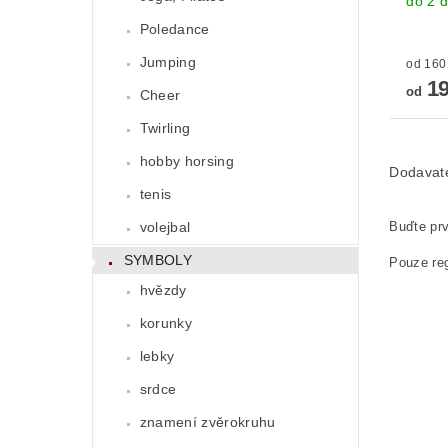
do 2 
Poledance
Jumping
19
od
Cheer
Twirling
hobby horsing
Dodavat
tenis
volejbal
Buďte prv
SYMBOLY
Pouze reg
hvězdy
korunky
lebky
srdce
znamení zvěrokruhu