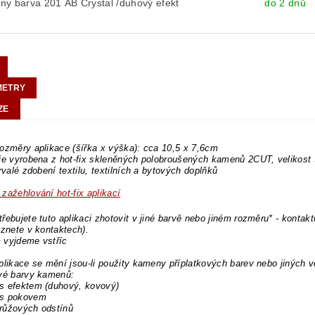
y barva 201 AB Crystal /duhový efekt
do 2 dnů
METRY
ZE
ozměry aplikace (šířka x výška): cca 10,5 x 7,6cm
 je vyrobena z hot-fix skleněných polobroušených kamenů 2CUT, velikos
trvalé zdobení textilu, textilních a bytových doplňků
zažehlování hot-fix aplikací
řebujete tuto aplikaci zhotovit v jiné barvě nebo jiném rozměru* - kontakt
eznete v kontaktech).
 vyjdeme vstříc
plikace se mění jsou-li použity kameny příplatkových barev nebo jiných v
ové barvy kamenů:
s efektem (duhový, kovový)
s pokovem
růžových odstínů