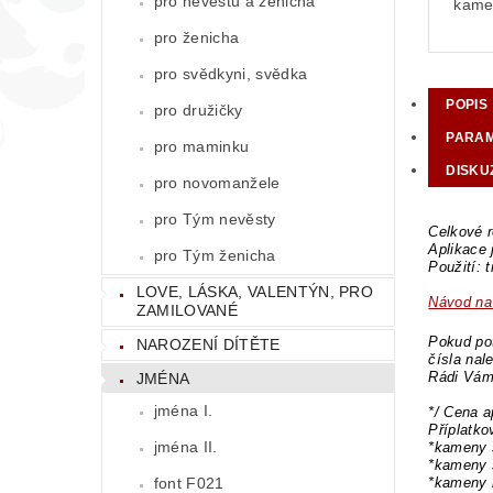
pro nevěstu a ženicha
kamen
pro ženicha
pro svědkyni, svědka
POPIS
pro družičky
PARA
pro maminku
DISKU
pro novomanžele
pro Tým nevěsty
Celkové r
Aplikace
pro Tým ženicha
Použití: 
LOVE, LÁSKA, VALENTÝN, PRO
Návod na 
ZAMILOVANÉ
Pokud pot
NAROZENÍ DÍTĚTE
čísla nal
Rádi Vám
JMÉNA
jména I.
*/ Cena a
Příplatk
jména II.
*kameny 
*kameny 
*kameny 
font F021