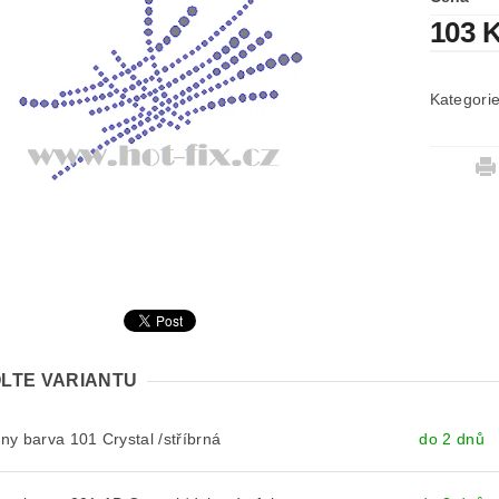
103 
Kategori
LTE VARIANTU
y barva 101 Crystal /stříbrná
do 2 dnů