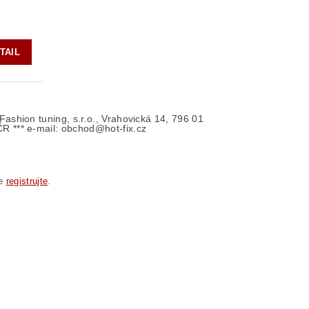
TAIL
- Fashion tuning, s.r.o., Vrahovická 14, 796 01
ČR *** e-mail: obchod@hot-fix.cz
se
registrujte
.