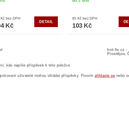
dnů
do 2 dnů
od 160 Kč bez DPH
85 Kč bez DPH
DETAIL
DE
4 Kč
103 Kč
el
hot-fix.cz 
Prostějov, 
ní, kdo napíše příspěvek k této položce.
istrovaní uživatelé mohou vkládat příspěvky. Prosím
přihlaste se
nebo 