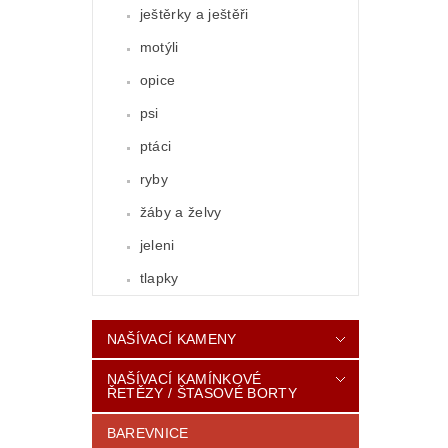
ještěrky a ještěři
motýli
opice
psi
ptáci
ryby
žáby a želvy
jeleni
tlapky
NAŠÍVACÍ KAMENY
NAŠÍVACÍ KAMÍNKOVÉ
ŘETĚZY / ŠTASOVÉ BORTY
BAREVNICE