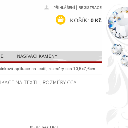
|
PŘIHLÁŠENÍ
REGISTRACE
KOŠÍK:
0 Kč
CE
NAŠÍVACÍ KAMENY
ODEJ A SLEVY
GALERIE
mínková aplikace na textil, rozměry cca 10,5x7,6cm
AKTY FA FASHION TUNING, S.R.O.
IKACE NA TEXTIL, ROZMĚRY CCA
DY OCHRANY OSOBNÍCH ÚDAJŮ
85 Kč bez DPH