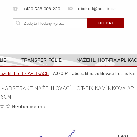
obchod@hot-fix.cz
+420 588 008 220
LIE
TRANSFER FÓLIE
NAŽEHL. HOT-FIX APLIKA
BORTY
BAREVNICE
PŘÍSLUŠENSTVÍ
DOPR
nažehl. hot-fix APLIKACE
A070-P - abstrakt nažehlovací hot-fix ka
ZAKÁZKOVÁ VÝROBA
NAPIŠTE NÁM
KONT
P - ABSTRAKT NAŽEHLOVACÍ HOT-FIX KAMÍNKOVÁ APL
OBCHODNÍ PODMÍNKY PRO E-SHOP HOT-FIX.CZ
ZÁSA
,6CM
NÝ OD 14. 1.2025
Neohodnoceno
Cena