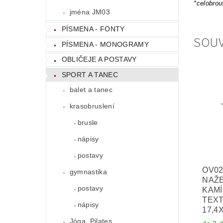
*celobro
jména JM03
PÍSMENA - FONTY
SOUV
PÍSMENA - MONOGRAMY
OBLIČEJE A POSTAVY
SPORT A TANEC
balet a tanec
krasobruslení
brusle
nápisy
postavy
OV02
gymnastika
NAŽE
postavy
KAMÍ
TEXT
nápisy
17,4
Jóga, Pilates