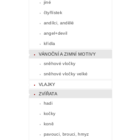
jiné
čtyřlístek
andílci, andělé
angel+devil
křídla
VÁNOČNÍ A ZIMNÍ MOTIVY
sněhové vločky
sněhové vločky velké
VLAJKY
ZVÍŘATA
hadi
kočky
koně
pavouci, brouci, hmyz