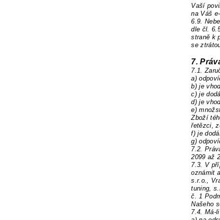
Vaší povi
na Váš e-
6.9. Neb
dle čl. 6
straně k
se ztráto
7. Práv
7.1. Zaru
a) odpoví
b) je vho
c) je dod
d) je vho
e) množst
Zboží téh
řetězci, 
f) je dod
g) odpoví
7.2.
Práv
2099 až 
7.3.
V př
oznámit a
s.r.o., V
tuning, s
č. 1 Podm
Našeho s
7.4.
Má-l
a) na ods