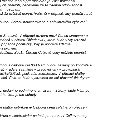
hledně těchto přístupových je Vaší povinností
jejich zneužití, neneseme za to žádnou odpovědnost.
řetím osobám.
ež 12 měsíců nevyužíváte, či v případě, kdy porušíte své
 nutnou údržbu hardwarového a softwarového vybavení.
ve Smlouvě. V případě rozporu mezi Cenou uvedenou u
edená v návrhu Objednávky, která bude vždy totožná
 případně podmínky, kdy je doprava zdarma.
h zákonem.
předáním Zboží. Úhradu Celkové ceny můžete provést
ymbol a celková částka) Vám budou zaslány po kontrole a
ační údaje zasíláme v pracovní dny v provozních
složky/SPAM, popř. nás kontaktujte
.
V případě platby
h dnů.
Faktura bude vystavena ke dni připsání částky za
hož dodání je podmíněno uhrazením zálohy, bude Vám po
ého listu je dle dohody.
ě platby dobírkou je Celková cena splatná při převzetí
tura v elektronické podobě po uhrazení Celkové ceny