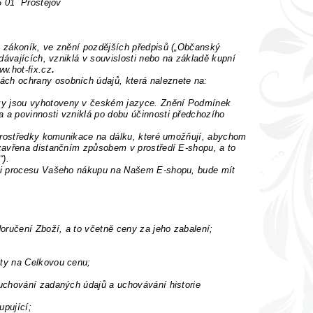
6 01 Prostějov
ý zákoník, ve znění pozdějších předpisů („Občanský
dávajících, vzniklá v souvislosti nebo na základě kupní
w.hot-fix.cz
.
ch ochrany osobních údajů, která naleznete na:
ky jsou vyhotoveny v českém jazyce. Znění Podmínek
 a povinnosti vzniklá po dobu účinnosti předchozího
 prostředky komunikace na dálku, které umožňují, abychom
zavřena distančním způsobem v prostředí E-shopu, a to
“).
mci procesu Vašeho nákupu na Našem E-shopu, bude mít
doručení Zboží, a to včetně ceny za jeho zabalení;
ty na Celkovou cenu;
uchování zadaných údajů a uchovávání historie
pující;