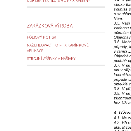
ÚDRŽBA TEXTILU S HOT-FIX KAMENY
stisku tl
souhlas 
a souhlas
Nám.
3.5.
Vaši
ZAKÁZKOVÁ VÝROBA
zadanou v
účinném k
FÓLIOVÝ POTISK
Objednáv
3.6.
Moho
NAŽEHLOVACÍ HOT-FIX KAMÍNKOVÉ
případy, 
APLIKACE
v rámci E
Objednáv
STROJNÍ VÝŠIVKY A NÁŠIVKY
podobě op
3.7.
V př
ani v pří
kontakto
případě u
obvyklé c
3.8.
V př
3.9.
V př
zkontrolo
bez Uživa
4.
Uživa
4.1.
Na z
4.2.
Při 
aktualizo