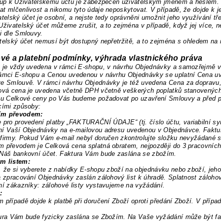
tup k Uživatelskému účtu je zabezpečen uživatelským jménem a heslem. O
t mlčenlivost a nikomu tyto údaje neposkytovat. V případě, že dojde k 
atelský účet je osobní, a nejste tedy oprávněni umožnit jeho využívání t
Uživatelský účet můžeme zrušit, a to zejména v případě, když jej více, n
i dle Smlouvy.
telský účet nemusí být dostupný nepřetržitě, a to zejména s ohledem na
vé a platební podmínky, výhrada vlastnického práva
a je vždy uvedena v rámci E-shopu, v návrhu Objednávky a samozřejmě 
rámci E-shopu a Cenou uvedenou v návrhu Objednávky se uplatní Cena uv
ve Smlouvě. V rámci návrhu Objednávky je též uvedena Cena za dopravu,
ová cena je uvedena včetně DPH včetně veškerých poplatků stanovenýc
bu Celkové ceny po Vás budeme požadovat po uzavření Smlouvy a před 
cími
způsoby:
ím převodem:
 pro provedení platby „
F
AKTURAČNÍ ÚDAJE“ (tj. číslo účtu, variabilní s
ní Vaší Objednávky na e-mailovou adresu uvedenou v Objednávce. Faktur
firmy. Pokud Vám e-mail nebyl doručen zkontrolujte složku nevyžádané 
m převodem je Celková cena splatná obratem, nejpozději do 3 pracovníc
 Náš bankovní účet. Faktura Vám bude zaslána se zbožím.
m listem:
, že si vyberete z nabídky E-shopu zboží na objednávku nebo zboží, je
a zpracování Objednávky zaslán zálohový list k úhradě. Splatnost zálohov
ní zákazníky: zálohové listy vystavujeme na vyžádání.
:
 případě dojde k platbě při doručení Zboží oproti předání Zboží. V případ
ura Vám bude fyzicky zaslána se Zbožím. Na Vaše vyžádání může být fak