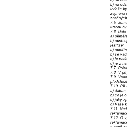
b) na ods
ledaže b
zejména 
značných 
7.5.
Jsme
kterou by
7.6.
Dále
a) přiměř
b) odsto
jestliže:
a) odmítn
b) se vad
c) je va
d) je z n
7.7. Práv
7.8.
V př
7.9.
Vado
předchozí
7.10. Př
a) datum,
b) co je
c) jaký z
d) Vaše k
7.11. Ned
reklamace
7.12. O 
reklamace
o ceně za