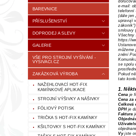
doručovac
e-mail: o
BAREVNICE
telefonní
(dále jen
upravují 
PŘÍSLUŠENSTVÍ
zákoník“)
smlouvy 
DOPRODEJ A SLEVY
Všechny 
https://w
Ustanove
GALERIE
můžeme je
znění Po
VŠE PRO STROJNÍ VYŠÍVÁNÍ -
Komunikuj
VYSIVACI.CZ
se spolu 
prostředn
ZAKÁZKOVÁ VÝROBA
Pokud ně
tato konk
NAŽEHLOVACÍ HOT-FIX
1. Někt
KAMÍNKOVÉ APLIKACE
Cena
je 
STROJNÍ VÝŠIVKY A NÁŠIVKY
Cena za 
Celková
FÓLIOVÝ POTISK
DPH
je d
Faktura
j
TRIČKA S HOT-FIX KAMÍNKY
Objedná
Uživatel
KŠILTOVKY S HOT-FIX KAMÍNKY
objednan
Vy
jste o
TAŠKY S HOT-FIX KAMÍNKY