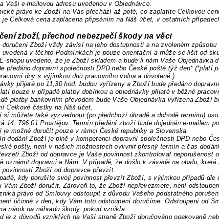
na Vaši e-mailovou adresu uvedenou v Objednávce.
nické právo ke Zboží na Vás přechází až poté, co zaplatíte Celkovou ce
je Celková cena zaplacena připsáním na Náš účet, v ostatních případech
čení zboží, přechod nebezpečí škody na věci
 doručení Zboží vždy závisí na jeho dostupnosti a na zvoleném způsobu 
 uvedená v těchto Podmínkách je pouze orientační a může se lišit od sk
v E-shopu uvedeno, že je Zboží skladem a bude-li nám Vaše Objednávka 
e předáno dopravní společnosti
DPD nebo České poště týž den* (*platí po
racovní dny s výjimkou dnů pracovního volna a dovolené
).
ávky přijaté po 11,30 hod. budou vyřízeny a Zboží bude předáno dopravn
platí pouze v případě platby dobírkou a objednávky
přijaté v běžné pracov
padě platby bankovním převodem bude Vaše Objednávka vyřízena Zboží b
ní Celkové částky na Náš účet.
í si můžete také vyzvednout (po předchozí úhradě a dohodě termínu) osob
á 14, 796 01 Prostějov.
Termín předání zboží bude dojednán e-mailem po
í je možné doručit pouze v rámci České republiky a Slovenska.
ín dodání Zboží je plně v kompetenci dopravní společnosti DPD nebo Čes
ké pošty, není v našich možnostech ovlivnit přesný termín a čas dodán
řevzetí Zboží od dopravce je Vaše povinnost zkontrolovat neporušenost o
ě oznámit dopravci a Nám. V případě, že došlo k závadě na obalu, která
 povinností Zboží od dopravce převzít.
ípadě, kdy porušíte svoji povinnost převzít Zboží, s výjimkou případů dl
ti Vám Zboží doručit. Zároveň to, že Zboží nepřevezmete, není odstoup
vzniká právo od Smlouvy odstoupit z důvodu Vašeho podstatného porušen
pení účinné v den, kdy Vám toto odstoupení doručíme. Odstoupení od Sm
na nárok na náhradu škody, pokud vznikla.
ud je z důvodů vzniklých na Vaší straně Zboží doručováno opakovaně ne