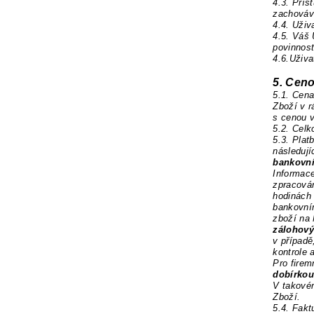
4.3.
Přís
zachováva
4.4.
Uživ
4.5.
Váš 
povinnost
4.6.
Uživa
5.
Ceno
5.1. Cen
Zboží v 
s cenou 
5.2.
Celk
5.3.
Plat
následují
bankovn
Informace
zpracová
hodinách 
bankovní
zboží na
zálohový
v případě
kontrole 
Pro firem
dobírkou
V takovém
Zboží.
5.4.
Fakt