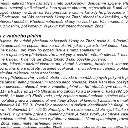
nností nahradit Nám náklady s tímto
opakovaným doručením spojené.
Pla
mail uvedený ve Smlouvě a jsou splatné obratem, nejpozději do 3 dnů od
ezpečí škody na Zboží na Vás přechází v okamžiku, kdy ho převezmete. 
.5 Podmínek, na Vás nebezpečí škody na Zboží přechází v okamžiku, kdy 
 převzetí nedošlo. Přechod nebezpečí škody na Zboží pro Vás znamená, 
u, zničením, poškozením či jakýmkoli znehodnocením Zboží.
a z vadného plnění
čujeme, že v době přechodu nebezpečí škody na Zboží podle čl.
0
Podmín
dá ujednanému popisu, druhu a množství, jakož i jakosti, funkčnosti, kom
dné k účelu, pro který ho požadujete a s nímž souhlasíme;
áno s ujednaným příslušenstvím a pokyny k použití, včetně návodu k mont
dné k účelu, k němuž se Zboží tohoto druhu obvykle používá;
vím, jakostí a dalšími vlastnostmi, včetně životnosti, funkčnosti, kompat
ož druhu, které můžete rozumně očekávat, i s ohledem
na veřejná prohlá
zejména
reklamou nebo označením;
áno s příslušenstvím, včetně obalu, návodu k montáži a jiných pokynů k p
dá jakostí nebo provedením vzorku nebo předloze, které Vám byly posky
a a povinnosti ohledně práv z vadného plnění se řídí příslušnými obecn
2117 a § 2161 až 2174b Občanského zákoníku a zákonem č. 634/
1992 Sb.
ípadě, že
bude mít Zboží vadu, tedy zejména pokud nebude splněna někte
 uplatnit práva z vadného plnění (tedy Zboží reklamovat) zasláním e-mail
rahovická 14, 796 01 Prostějov uvedenou u Našich identifikačních údajů,
.r.o., Vrahovická 14, 796 01 Prostějov. Pro reklamaci můžete využít také 
ínek). V uplatnění práva z vadného plnění je třeba zvolit, jak chcete va
ouhlasu změnit. Reklamaci vyřídíme v souladu s Vámi uplatněným práve
i Zboží vadu, máte následující práva:
tranění vady dodáním nového Zboží bez vady, nebo dodáním chybějící čá