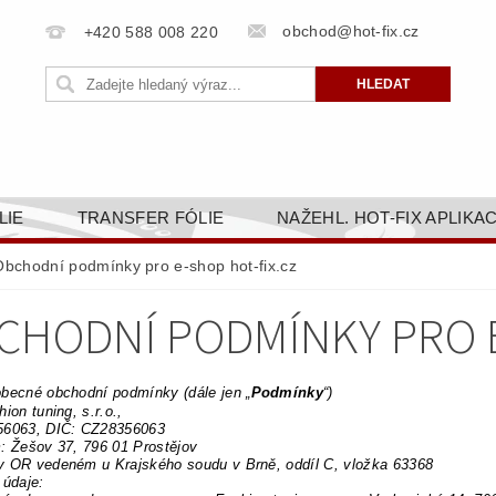
obchod@hot-fix.cz
+420 588 008 220
LIE
TRANSFER FÓLIE
NAŽEHL. HOT-FIX APLIKA
BORTY
BAREVNICE
PŘÍSLUŠENSTVÍ
DOPR
Obchodní podmínky pro e-shop hot-fix.cz
ZAKÁZKOVÁ VÝROBA
NAPIŠTE NÁM
KONT
CHODNÍ PODMÍNKY PRO E
OBCHODNÍ PODMÍNKY PRO E-SHOP HOT-FIX.CZ
ZÁSA
NÝ OD 14. 1.2025
becné obchodní podmínky (dále jen „
Podmínky
“)
ion tuning, s.r.o.,
56063, DIČ: CZ28356063
: Žešov 37, 796 01 Prostějov
v OR vedeném u Krajského soudu v Brně, oddíl C, vložka 63368
 údaje: