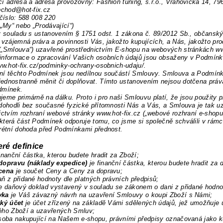
í adresa a adresa provozovny: Fashion tuning, s.r.o., Vrahovická 14, 79
bchod@hot-fix.cz
 číslo: 588 008 220
„
My“ nebo „Prodávající“)
v souladu s ustanovením § 1751 odst. 1 zákona č. 89/2012 Sb., občansk
 vzájemná práva a povinnosti Vás, jakožto kupujících, a Nás, jakožto pro
(„Smlouva“) uzavřené prostřednictvím E-shopu na webových stránkách ww
informace o zpracování Vašich osobních údajů jsou obsaženy v Podmínká
ww.hot-fix.cz/podminky-ochrany-osobnich-udaju/.
ní těchto Podmínek jsou nedílnou součástí Smlouvy. Smlouva a Podmín
dnostranně měnit či doplňovat. Tímto ustanovením nejsou dotčena práva
dmínek.
eme primárně na dálku. Proto i pro naši Smlouvu platí, že jsou použity
dohodli bez současné fyzické přítomnosti Nás a Vás, a Smlouva je tak u
ictvím rozhraní webové stránky www.hot-fix.cz („webové rozhraní e-shopu
která část Podmínek odporuje tomu, co jsme si společně schválili v rá
rétní dohoda před Podmínkami přednost.
eré definice
finanční částka, kterou budete hradit za Zboží;
dopravu (náklady expedice)
je finanční částka, kterou budete hradit za 
 cena
je součet Ceny a Ceny za dopravu;
aň z přidané hodnoty dle platných právních předpisů;
e daňový doklad vystavený v souladu se zákonem o dani z přidané hodno
vka
je Váš závazný návrh na uzavření Smlouvy o koupi Zboží s Námi;
ský účet
je účet zřízený na základě Vámi sdělených údajů, jež umožňuje 
ého Zboží a uzavřených Smluv;
soba nakupující na Našem e-shopu, právními předpisy označovaná jako ku