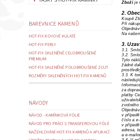
Zboží
je 
2. Obe
Koupě Zb
BAREVNICE KAMENŮ
Při nákup
Objednáv
Na našem 
HOT-FIX KOVOVÉ KULATÉ
HOT-FIX PERLY
3. Uza
3.1. Sml
HOT-FIX SKLENĚNÉ CELOBROUŠENÉ
3.2. Smlo
PREMIUM
Tyto nákl
žádné da
HOT-FIX SKLENĚNÉ POLOBROUŠENÉ 2CUT
prostřed
3.3.
K to
ROZMĚRY SKLENĚNÝCH HOT-FIX KAMENŮ
následují
Informac
za dopra
platby C
uživatel
NÁVODY
zvolného 
Objedná
NÁVOD - KAMÍNKOVÁ FÓLIE
v případě
číslo a e
NÁVOD PRO PRÁCI S TRANSFEROVOU FÓLIÍ
v případě
adresa, t
NAŽEHLOVÁNÍ HOT-FIX KAMENŮ A APLIKACÍ
a e-mailo
3.4.
V pr