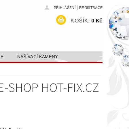
|
PŘIHLÁŠENÍ
REGISTRACE
KOŠÍK:
0 Kč
CE
NAŠÍVACÍ KAMENY
ODEJ A SLEVY
GALERIE
AKTY FA FASHION TUNING, S.R.O.
-SHOP HOT-FIX.CZ
DY OCHRANY OSOBNÍCH ÚDAJŮ