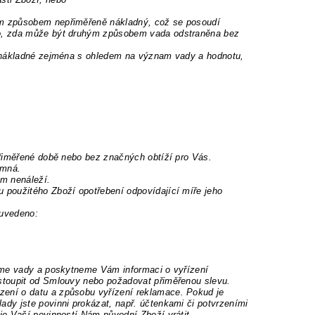
ým způsobem nepřiměřeně nákladný, což se posoudí
to, zda může být druhým způsobem vada odstraněna bez
ě nákladné zejména s ohledem na význam vady a hodnotu,
přiměřené době nebo bez značných obtíží pro Vás.
amná.
ám nenáleží.
použitého Zboží opotřebení odpovídající míře jeho
 uvedeno:
níme vady a poskytneme Vám informaci o vyřízení
stoupit od Smlouvy nebo požadovat přiměřenou slevu.
ení o datu a způsobu vyřízení reklamace. Pokud je
dy jste povinni prokázat, např. účtenkami či potvrzeními
je Vaší povinností Nám původní Zboží vrátit.