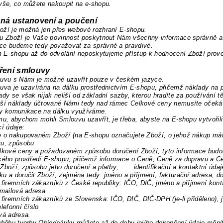
vše, co můžete nakoupit na e-shopu.
cná ustanovení a poučení
oží je možná jen přes webové rozhraní E-shopu.
u Zboží je Vaše povinnost poskytnout Nám všechny informace správně a p
ce budeme tedy považovat za správné a pravdivé.
E-shopu až do odvolání neposkytujeme přístup k hodnocení Zboží proved
vření smlouvy
ouvu s Námi je možné uzavřít pouze v českém jazyce.
uva je uzavírána na dálku prostřednictvím E-shopu, přičemž náklady na p
ady se však nijak neliší od základní sazby, kterou hradíte za používání tě
lší náklady účtované Námi tedy nad rámec Celkové ceny nemusíte očekáv
ky komunikace na dálku využíváme.
mu, abychom mohli Smlouvu uzavřít, je třeba, abyste na E-shopu vytvoři
cí údaje:
e o nakupovaném Zboží (na E-shopu označujete Zboží, o jehož nákup má
vu, způsobu
elkové ceny a požadovaném způsobu
doručení Zboží; tyto informace bud
ského
prostředí E-shopu, přičemž informace o Ceně, Ceně za dopravu a 
Zboží, způsobu jeho doručení a platby;
identifikační a kontaktní údaje 
vku a
doručit Zboží, zejména tedy: jméno a příjmení, fakturační adresa, d
 firemních zákazníků z České republiky: IČO, DIČ, jméno a příjmení kon
-mailová adresa
 firemních zákazníků ze Slovenska: IČO, DIČ, DIČ-DPH (je-li přiděleno), 
elefonní číslo
vá adresa.
ůběhu tvorby Objednávky můžete až do doby jejího dokončení údaje měnit 