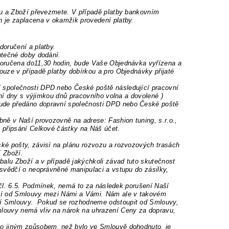
nu a Zboží převezmete. V případě platby bankovním
 je zaplacena v okamžik provedení platby.
doručení a platby.
utečné doby dodání.
doručena do
11,30 hodin, bude Vaše Objednávka vyřízena a
uze v případě platby dobírkou a pro Objednávky přijaté
í společnosti
DPD nebo České poště následující pracovní
ní dny s výjimkou dnů pracovního volna a dovolené )
ude předáno
dopravní společnosti DPD nebo České poště
ně v Naší provozovně na adrese: Fashion tuning, s.r.o.,
 připsání Celkové částky na Náš účet.
ké pošty, závisí na plánu rozvozu a rozvozových trasách
í Zboží.
balu Zboží a v případě jakýchkoli závad tuto skutečnost
 svědčí o neoprávněné manipulaci a vstupu do zásilky,
e čl. 6.5. Podmínek, nemá to za následek porušení Naší
ení od Smlouvy mezi Námi a Vámi. Nám ale v takovém
í Smlouvy.
Pokud se rozhodneme odstoupit od Smlouvy,
louvy nemá vliv na nárok na uhrazení Ceny za dopravu,
bo jiným
způsobem, než bylo ve Smlouvě dohodnuto, je