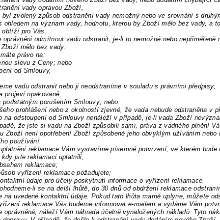
tranění vady opravou Zboží,
y byl zvolený způsob odstranění vady nemožný nebo ve srovnání s druh
s ohledem na význam vady, hodnotu, kterou by Zboží mělo bez vady, a 
obtíží pro Vás.
 oprávněni odmítnout vadu odstranit, je-li to nemožné nebo nepřiměřen
 Zboží mělo bez vady.
 máte právo na:
enou slevu z Ceny; nebo
upení od Smlouvy,
eme vadu odstranit nebo ji neodstraníme v souladu s právními předpisy;
a projeví opakovaně,
da podstatným porušením Smlouvy; nebo
ašeho prohlášení nebo z okolností zjevné, že vada nebude odstraněna v 
o na odstoupení od Smlouvy nenáleží v případě, je-li vada Zboží nevýzn
ípadě, že jste si vadu na Zboží způsobili sami, práva z vadného plnění V
u Zboží není opotřebení Zboží způsobené jeho obvyklým užíváním nebo u 
ho používání.
i uplatnění reklamace Vám vystavíme písemné potvrzení, ve kterém bude
 kdy jste reklamaci uplatnili;
 obsahem reklamace;
působ vyřízení reklamace požadujete;
ontaktní údaje pro účely poskytnutí informace o vyřízení reklamace.
ohodneme-li se na delší lhůtě, do 30 dnů od obdržení reklamace odstra
 na uvedené kontaktní údaje. Pokud tato lhůta marně uplyne, můžete od
vyřízení reklamace Vás budeme informovat e-mailem a vydáme Vám potvrz
 oprávněná, náleží Vám náhrada účelně vynaložených nákladů. Tyto nákla
 dopravu. V případě, že došlo k odstranění vady dodáním nového Zboží, 