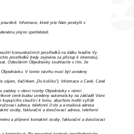
ravdivě. Informace, které jste Nám poskytli v
enému jinými spotřebiteli.
oužití komunikačních prostředků na dálku hradíte Vy.
chto prostředků (tedy zejména za přístup k internetu),
at. Odesláním Objednávky souhlasíte s tím, že
li Objednávku. V tomto návrhu musí být uvedeny
te zájem,
tlačítkem „Do košíku“);
Informace o Ceně, Ceně
ou zadány v rámci tvorby Objednávky v rámci
Celkové ceně budou uvedeny
automaticky na
základě Vámi
kupujícího sloužící k tomu, abychom mohli vyřídit
oručovací adresa, telefonní číslo a e-mailová adresa
taktní osoby,
fakturační a doručovací adresa, telefonní
jméno a příjmení kontaktní osoby, fakturační a doručovací
a kontrolovat. Po provedení kontroly prostřednictvím