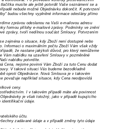
 tlačítka musíte ale ještě potvrdit Vaše seznámení se a
řípadě nebude možné Objednávku dokončit. K potvrzení
platby“ budou všechny vyplněné informace odeslány přímo
rdíme zprávou odeslanou na Vaši e-mailovou adresu
nky formou přílohy e-mailové zprávy. Podmínky ve znění
lové zprávy, tvoří nedílnou součást Smlouvy. Potvrzením
se zejména o situace, kdy Zboží není dostupné nebo
ěno. Informaci o maximálním počtu Zboží Vám však vždy
případě, že nastane jakýkoli důvod, pro který nemůžeme
eme Vám nabídku na uzavření Smlouvy v pozměněné
Naši nabídku potvrdíte.
ná Cena, nejsme povinni Vám Zboží za tuto Cenu dodat
mlouvy. V takové situaci Vás budeme bezodkladně
bě oproti Objednávce. Nová Smlouva je v takovém
 se považuje například situace, kdy Cena neodpovídá
elkové ceny.
ostřednictvím. I v takovém případě máte ale povinnost
 Objednávky je však totožný, jako v případě kupujícího
identifikační údaje.
vatelského účtu.
ě všechny zadávané údaje a v případě změny tyto údaje