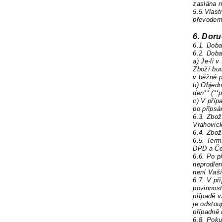
zaslána 
5.5.
Vlast
převodem 
6. Doru
6.1. Doba
6.2. Doba
a) Je-li 
Zboží bud
v běžné
p
b
) Objedn
den** (**
c) V pří
po připsá
6.3. Zbož
Vrahovick
6.4. Zbož
6.5. Term
DPD a Čes
6.6. Po p
neprodlen
není Vaší
6.7. V př
povinnos
případě 
je odstou
případně 
6.8. Pok