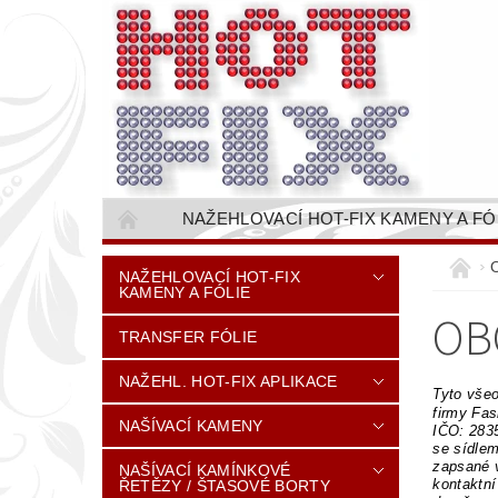
NAŽEHLOVACÍ HOT-FIX KAMENY A FÓ
NAŠÍVACÍ KAMÍNKOVÉ ŘETĚZY / ŠTASOVÉ 
NAŽEHLOVACÍ HOT-FIX
KAMENY A FÓLIE
VŠE PRO STROJNÍ VYŠÍVÁNÍ - VYSIVACI.CZ
OB
TRANSFER FÓLIE
BAREVNICE KAMENŮ
NÁVODY
CENÍK DOPRAVY (NÁKLADŮ EXPEDICE) PLAT
NAŽEHL. HOT-FIX APLIKACE
Tyto všeo
firmy Fash
NAŠÍVACÍ KAMENY
IČO: 283
se sídlem
zapsané 
NAŠÍVACÍ KAMÍNKOVÉ
kontaktní
ŘETĚZY / ŠTASOVÉ BORTY