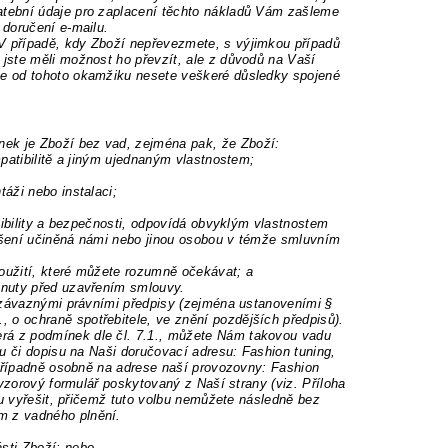
tební údaje pro zaplacení těchto nákladů Vám zašleme
 doručení e-mailu.
V případě, kdy Zboží nepřevezmete, s výjimkou případů
jste měli možnost ho převzít, ale z důvodů na Vaší
že od tohoto okamžiku nesete veškeré důsledky spojené
ek je Zboží b
ez vad, zejména pak, že Zboží:
patibilitě
a jiným ujednaným vlastnostem;
áži nebo instalaci;
ibility a bezpečnosti,
odpovídá obvyklým vlastnostem
šení učiněná námi nebo jinou osobou v témže smluvním
oužití, které můžete
rozumně očekávat; a
tnuty před
uzavřením smlouvy.
ě závaznými právními předpisy (zejména ustanoveními §
, o ochraně spotřebitele, ve znění pozdějších předpisů).
rá z podmínek dle čl. 7.1., můžete Nám takovou vadu
u či dopisu na Naši doručovací adresu: Fashion tuning,
 případně osobně na adrese naší provozovny: Fashion
vzorový formulář poskytovaný z Naší strany (viz. Příloha
du vyřešit, přičemž tuto volbu nemůžete následně bez
m z vadného plnění.
sti Zboží; nebo