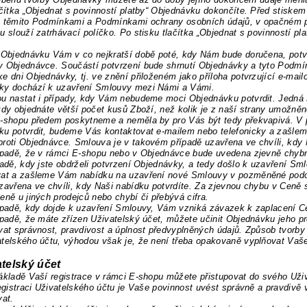
ačítka „Objednat s povinností platby“ Objednávku dokončíte. Před stiskem
s těmito Podmínkami a Podmínkami ochrany osobních údajů, v opačném p
u slouží zatrhávací políčko. Po stisku tlačítka „Objednat s povinností 
 Objednávku Vám v co nejkratší době poté, kdy Nám bude doručena, potv
 Objednávce. Součástí potvrzení bude shrnutí Objednávky a tyto Podmí
e dni Objednávky, tj. ve znění přiloženém jako příloha potvrzující e-mai
ky dochází k uzavření Smlouvy mezi Námi a Vámi.
u nastat i případy, kdy Vám nebudeme moci Objednávku potvrdit. Jedná 
kdy objednáte větší počet kusů Zboží, než kolik je z naší strany umožn
-shopu předem poskytneme a neměla by pro Vás být tedy překvapivá. V 
ku potvrdit, budeme Vás kontaktovat e-mailem nebo telefonicky a zašl
roti Objednávce. Smlouva je v takovém případě uzavřena ve chvíli, kdy 
ípadě, že v rámci E-shopu nebo v Objednávce bude uvedena zjevně chyb
padě, kdy jste obdrželi potvrzení Objednávky, a tedy došlo k uzavření S
vat a zašleme Vám nabídku na uzavření nové Smlouvy v pozměněné podo
zavřena ve chvíli, kdy Naši nabídku potvrdíte. Za zjevnou chybu v Ceně
eně u jiných prodejců nebo chybí či přebývá cifra.
ípadě, kdy dojde k uzavření Smlouvy, Vám vzniká závazek k zaplacení C
ípadě, že máte zřízen Uživatelský účet, můžete učinit Objednávku jeho pr
vat správnost, pravdivost a úplnost předvyplněných údajů. Způsob tvorby
telského účtu, výhodou však je, že není třeba opakovaně vyplňovat Vaše 
telský účet
ákladě Vaší registrace v rámci E-shopu můžete přistupovat do svého Uži
registraci Uživatelského účtu je Vaše povinnost uvést správně a pravdiv
vat.