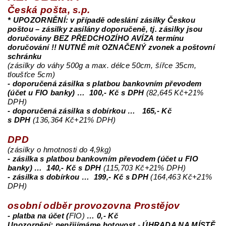
Česká pošta, s.p.
* UPOZORNĚNÍ: v případě odeslání zásilky Českou
poštou – zásilky zasílány doporučeně, tj. zásilky jsou
doručovány BEZ PŘEDCHOZÍHO AVÍZA termínu
doručování !! NUTNÉ mít OZNAČENÝ zvonek a poštovní
schránku
(zásilky do váhy 500g a max. délce 50cm, šířce 35cm,
tloušťce 5cm)
- doporučená zásilka s platbou bankovním převodem
(účet u FIO banky) … 100,- Kč s DPH
(82,645 Kč+21%
DPH)
- doporučená zásilka s dobírkou … 165,- Kč
s DPH
(136,364 Kč+21% DPH)
DPD
(zásilky o hmotnosti do 4,9kg)
- zásilka s platbou bankovním převodem (účet u FIO
banky) … 140,- Kč s DPH
(115,703 Kč+21% DPH)
- zásilka s dobírkou … 199,- Kč s DPH
(164,463 Kč+21%
DPH)
osobní odběr
provozovna Prostějov
- platba na účet (
FIO)
… 0,- Kč
Upozornění: nepřijímáme hotovost
-
ÚHRADA NA MÍSTĚ