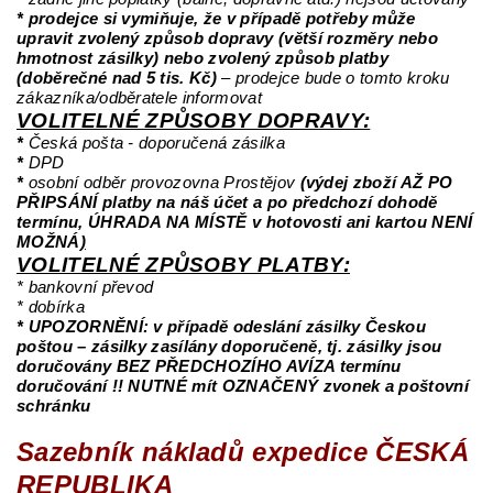
* prodejce si vymiňuje, že v případě potřeby může
upravit zvolený způsob dopravy (větší rozměry nebo
hmotnost zásilky) nebo zvolený způsob platby
(doběrečné nad 5 tis. Kč)
– prodejce bude o tomto kroku
zákazníka/odběratele informovat
VOLITELNÉ ZPŮSOBY DOPRAVY:
*
Česká pošta - doporučená zásilka
*
DPD
*
osobní odběr provozovna Prostějov
(výdej zboží AŽ PO
PŘIPSÁNÍ platby na náš účet a po předchozí dohodě
termínu, ÚHRADA NA MÍSTĚ v hotovosti ani kartou NENÍ
MOŽNÁ
)
VOLITELNÉ ZPŮSOBY PLATBY:
* bankovní převod
* dobírka
* UPOZORNĚNÍ: v případě odeslání zásilky Českou
poštou – zásilky zasílány doporučeně, tj. zásilky jsou
doručovány BEZ PŘEDCHOZÍHO AVÍZA termínu
doručování !! NUTNÉ mít OZNAČENÝ zvonek a poštovní
schránku
Sazebník nákladů expedice ČESKÁ
REPUBLIKA