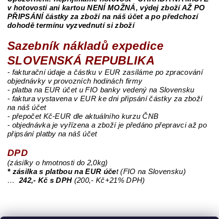
v hotovosti ani kartou NENÍ MOŽNÁ, výdej zboží AŽ PO
PŘIPSÁNÍ částky za zboží na náš účet a po předchozí
dohodě termínu vyzvednutí si zboží
Sazebník nákladů expedice
SLOVENSKÁ REPUBLIKA
- fakturační údaje a částku v EUR zasíláme po zpracování
objednávky v provozních hodinách firmy
- platba na EUR účet u FIO banky vedený na Slovensku
- faktura vystavena v EUR ke dni připsání částky za zboží
na náš účet
- přepočet Kč-EUR dle aktuálního kurzu ČNB
- objednávka je vyřízena a zboží je předáno přepravci až po
připsání platby na náš účet
DPD
(zásilky o hmotnosti do 2,0kg)
* zásilka s platbou na EUR úče
t (FIO na Slovensku)
…
242,- Kč s DPH
(200,- Kč+21% DPH)