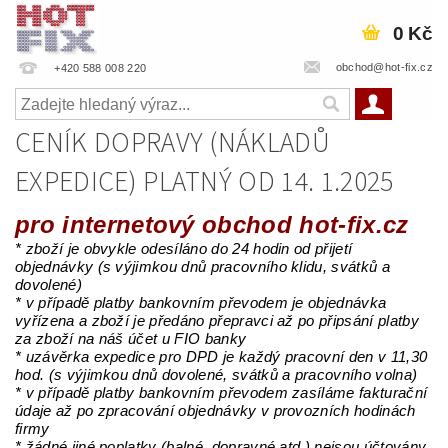
0 Kč
obchod@hot-fix.cz
+420 588 008 220
CENÍK DOPRAVY (NÁKLADŮ
EXPEDICE) PLATNÝ OD 14. 1.2025
pro internetový obchod hot-fix.cz
* zboží je obvykle odesíláno do 24 hodin od přijetí
objednávky (s výjimkou dnů pracovního klidu, svátků a
dovolené)
* v případě platby bankovním převodem je objednávka
vyřízena a zboží je předáno přepravci až po připsání platby
za zboží na náš účet u FIO banky
* uzávěrka expedice pro DPD je každý pracovní den v 11,30
hod. (s výjimkou dnů dovolené, svátků a pracovního volna)
* v případě platby bankovním převodem zasíláme fakturační
údaje až po zpracování objednávky v provozních hodinách
firmy
* žádné jiné poplatky (balné, dopravné atd.) nejsou účtovány