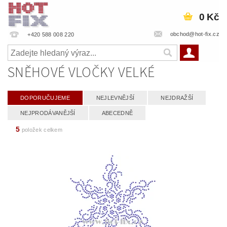
0 Kč
obchod@hot-fix.cz
+420 588 008 220
SNĚHOVÉ VLOČKY VELKÉ
DOPORUČUJEME
NEJLEVNĚJŠÍ
NEJDRAŽŠÍ
NEJPRODÁVANĚJŠÍ
ABECEDNĚ
5
položek celkem