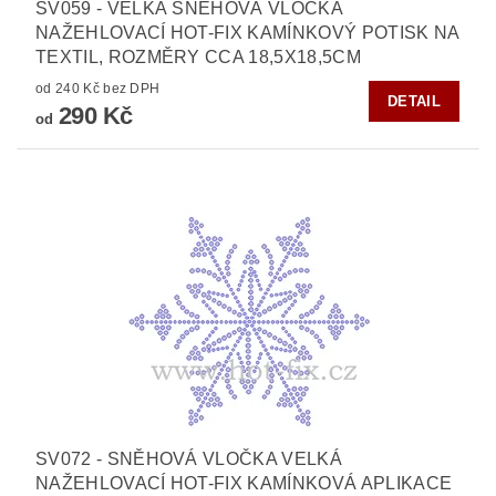
SV059 - VELKÁ SNĚHOVÁ VLOČKA
NAŽEHLOVACÍ HOT-FIX KAMÍNKOVÝ POTISK NA
TEXTIL, ROZMĚRY CCA 18,5X18,5CM
od 240 Kč bez DPH
DETAIL
290 Kč
od
SV072 - SNĚHOVÁ VLOČKA VELKÁ
NAŽEHLOVACÍ HOT-FIX KAMÍNKOVÁ APLIKACE