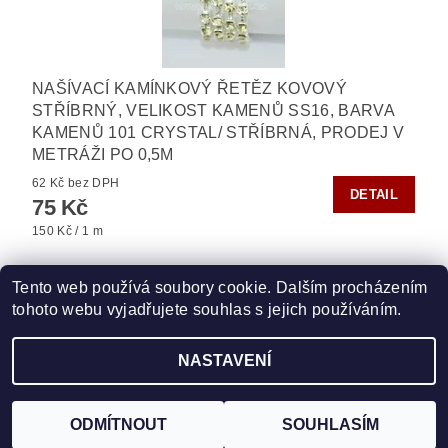
NAŠÍVACÍ KAMÍNKOVÝ ŘETĚZ KOVOVÝ
STŘÍBRNÝ, VELIKOST KAMENŮ SS16, BARVA
KAMENŮ 101 CRYSTAL/ STŘÍBRNÁ, PRODEJ V
METRÁŽI PO 0,5M
62 Kč bez DPH
DETAIL
75 Kč
150 Kč / 1 m
Tento web používá soubory cookie. Dalším procházením
tohoto webu vyjadřujete souhlas s jejich používáním.
Zboží.cz
|
Heureka.cz
|
Vyšívací.cz
|
Crystalstyle.cz
NASTAVENÍ
2026 ©
HOT-FIX
, všechna práva vyhrazena
Vytvořil Shoptet
ODMÍTNOUT
SOUHLASÍM