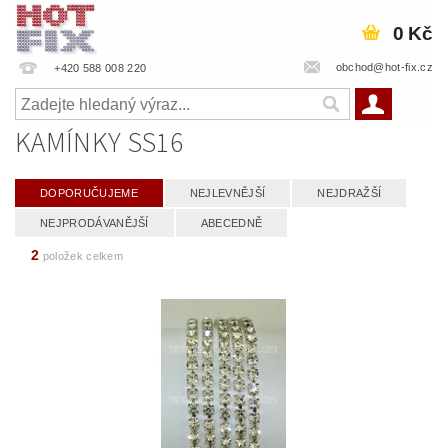
0 Kč
obchod@hot-fix.cz
+420 588 008 220
KAMÍNKY SS16
DOPORUČUJEME
NEJLEVNĚJŠÍ
NEJDRAŽŠÍ
NEJPRODÁVANĚJŠÍ
ABECEDNĚ
2
položek celkem