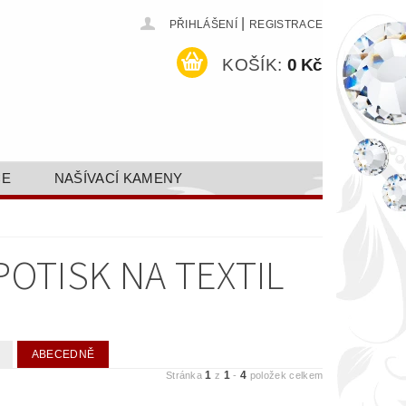
|
PŘIHLÁŠENÍ
REGISTRACE
KOŠÍK:
0 Kč
CE
NAŠÍVACÍ KAMENY
ODEJ A SLEVY
GALERIE
AKTY FA FASHION TUNING, S.R.O.
POTISK NA TEXTIL
DY OCHRANY OSOBNÍCH ÚDAJŮ
ABECEDNĚ
1
1
4
Stránka
z
-
položek celkem