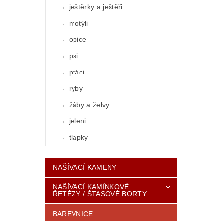
ještěrky a ještěři
motýli
opice
psi
ptáci
ryby
žáby a želvy
jeleni
tlapky
NAŠÍVACÍ KAMENY
NAŠÍVACÍ KAMÍNKOVÉ
ŘETĚZY / ŠTASOVÉ BORTY
BAREVNICE