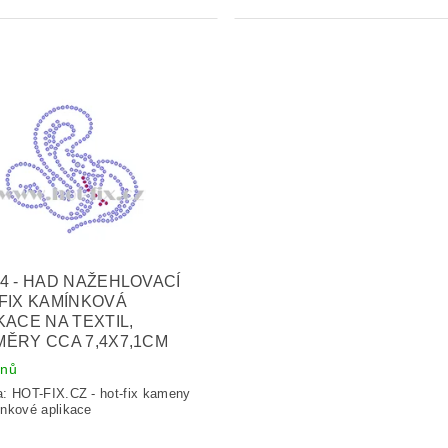
4 - HAD NAŽEHLOVACÍ
FIX KAMÍNKOVÁ
KACE NA TEXTIL,
ĚRY CCA 7,4X7,1CM
dnů
a:
HOT-FIX.CZ - hot-fix kameny
nkové aplikace