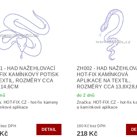
1 - HAD NAŽEHLOVACÍ
ZH002 - HAD NAŽEHLOV
FIX KAMÍNKOVÝ POTISK
HOT-FIX KAMÍNKOVÁ
EXTIL, ROZMĚRY CCA
APLIKACE NA TEXTIL,
X14,6CM
ROZMĚRY CCA 13,8X28
dnů
do 2 dnů
a:
HOT-FIX.CZ - hot-fix kameny
Značka:
HOT-FIX.CZ - hot-fix 
nkové aplikace
a kamínkové aplikace
160 Kč bez DPH
180 Kč bez DPH
DETAIL
DE
 Kč
218 Kč