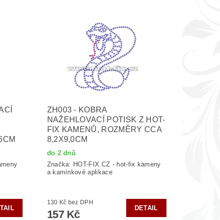
ACÍ
ZH003 - KOBRA
NAŽEHLOVACÍ POTISK Z HOT-
FIX KAMENŮ, ROZMĚRY CCA
,6CM
8,2X9,0CM
do 2 dnů
kameny
Značka:
HOT-FIX.CZ - hot-fix kameny
a kamínkové aplikace
130 Kč bez DPH
TAIL
DETAIL
157 Kč