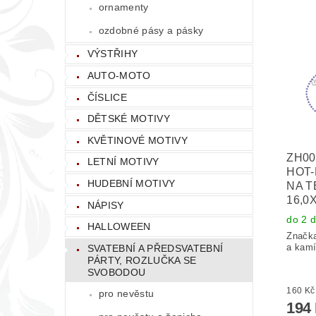
ornamenty
ozdobné pásy a pásky
VÝSTŘIHY
AUTO-MOTO
ČÍSLICE
DĚTSKÉ MOTIVY
KVĚTINOVÉ MOTIVY
ZH00
LETNÍ MOTIVY
HOT-
HUDEBNÍ MOTIVY
NA T
16,0
NÁPISY
do 2 
HALLOWEEN
Značk
a kamí
SVATEBNÍ A PŘEDSVATEBNÍ
PÁRTY, ROZLUČKA SE
SVOBODOU
pro nevěstu
194