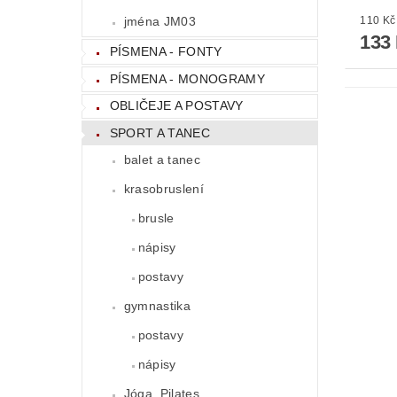
jména JM03
133
PÍSMENA - FONTY
PÍSMENA - MONOGRAMY
OBLIČEJE A POSTAVY
SPORT A TANEC
balet a tanec
krasobruslení
brusle
nápisy
postavy
gymnastika
postavy
nápisy
Jóga, Pilates