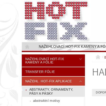
NAŽEHLOVACÍ HOT-FIX KAMENY A FÓ
NAŠÍVACÍ KAMÍNKOVÉ ŘETĚZY / ŠTASOVÉ 
NAŽEHLOVACÍ HOT-FIX
KAMENY A FÓLIE
VŠE PRO STROJNÍ VYŠÍVÁNÍ - VYSIVACI.CZ
HA
TRANSFER FÓLIE
BAREVNICE KAMENŮ
NÁVODY
CENÍK DOPRAVY (NÁKLADŮ EXPEDICE) PLAT
NAŽEHL. HOT-FIX APLIKACE
ABSTRAKTY, ORNAMENTY,
DOPO
PÁSY A PÁSKY
abstraktní motivy