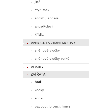
jiné
čtyřlístek
andílci, andělé
angel+devil
křídla
VÁNOČNÍ A ZIMNÍ MOTIVY
sněhové vločky
sněhové vločky velké
VLAJKY
ZVÍŘATA
hadi
kočky
koně
pavouci, brouci, hmyz