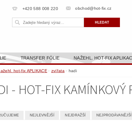
obchod@hot-fix.cz
+420 588 008 220
LIE
TRANSFER FÓLIE
NAŽEHL. HOT-FIX APLIKA
BORTY
BAREVNICE
PŘÍSLUŠENSTVÍ
DOPR
nažehl. hot-fix APLIKACE
zvířata
hadi
ZAKÁZKOVÁ VÝROBA
NAPIŠTE NÁM
KONT
DI - HOT-FIX KAMÍNKOVÝ 
OBCHODNÍ PODMÍNKY PRO E-SHOP HOT-FIX.CZ
ZÁSA
NÝ OD 14. 1.2025
RUČUJEME
NEJLEVNĚJŠÍ
NEJDRAŽŠÍ
NEJPRODÁVANĚJŠÍ