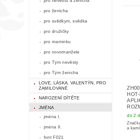
pro nevěstu a ženicha
pro ženicha
pro svědkyni, svědka
pro družičky
pro maminku
pro novomanžele
pro Tým nevěsty
pro Tým ženicha
LOVE, LÁSKA, VALENTÝN, PRO
ZH00
ZAMILOVANÉ
HOT-
NAROZENÍ DÍTĚTE
APLI
ROZM
JMÉNA
do 2 
jména I.
Značk
jména II.
a kamí
font F021