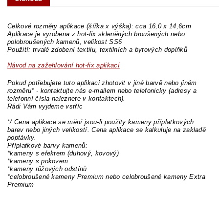
Celkové rozměry aplikace (šířka x výška): cca 16,0 x 14,6cm
Aplikace je vyrobena z hot-fix skleněných broušených nebo
polobroušených kamenů, velikost SS6
Použití: trvalé zdobení textilu, textilních a bytových doplňků
Návod na zažehlování hot-fix aplikací
Pokud potřebujete tuto aplikaci zhotovit v jiné barvě nebo jiném
rozměru* - kontaktujte nás e-mailem nebo telefonicky (adresy a
telefonní čísla naleznete v kontaktech).
Rádi Vám vyjdeme vstříc
*/ Cena aplikace se mění jsou-li použity kameny příplatkových
barev nebo jiných velikostí. Cena aplikace se kalkuluje na zakladě
poptávky.
Příplatkové barvy kamenů:
*kameny s efektem (duhový, kovový)
*kameny s pokovem
*kameny růžových odstínů
*celobroušené kameny Premium nebo celobroušené kameny Extra
Premium