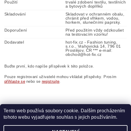
Použití
trvalé zdobení textilu, textilních
a bytových doplňků
Skladování
Skladovat v ochranném obalu,
chránit před vlhkem, vodou,
horkem, slunečními paprsky.
Doporučení
Před použitím vždy odzkoušet
na testovacím vzorku!
Dodavatel
hot-fix.cz - Fashion tuning,
s.r.o., Vrahovická 14, 796 01
Prostějov, ČR *** e-mail:
obchod@hot-fix.cz
Buďte první, kdo napíše příspěvek k této položce.
Pouze registrovaní uživatelé mohou vkládat příspěvky. Prosím
přihlaste se
nebo se
registrujte
.
Tento web používá soubory cookie. Dalším procházením
tohoto webu vyjadřujete souhlas s jejich používáním.
Zboží.cz
|
Heureka.cz
|
Vyšívací.cz
|
Crystalstyle.cz