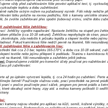
čujeme vždy před zažehlováním fólie provést aplikační test, tj. vyzkoušej
vyzkoušejte teplotu a dobu zažehlování.
patrně nařežte ostrým nožem na požadovaný rozměr. Fólii nikdy neřežte
ehlování látku položte na rovnou podložku, fólii s kameny umístěte stran
dě, že zvolíte zažehlovaní přes spodní (rubovou) vrstvu, snižte dobu za
ři zažehlování fólie žehličkou:
ací žehličky vypněte napařování. Nastavte žehličku na stupeň pro žehlen
akem přitlačte (cca 10-18 sekund). Žehličkou nepohybujte do stran, pouze
 zkontrolujte, zda nedošlo k průsaku lepidla a slepení textilie nebo jejím
hladnout. Pokud kamínková fólie nedrží pevně na tkanině, fólii nesundávej
ři zažehlování fólie v zažehlovacím lisu:
střední tlak cca 2-3 bar, teplotu 165-170°C a dobu cca 10-18 sekund, zaž
 slepení textilie nebo jejímu přilepení k podkladu. Tkaninu s kamínkovou f
vně na tkanině, fólii nesundávejte a zažehlete ještě jednou.
ní:
Doporučujeme zvláště pro komerční účely používat pro nažehlování ap
 času při zažehlování.
rte až po úplném vytvrzení lepidla, tj. cca 24 hodin po zažehlení. Perte 
dímejte šetrně! Používejte vlažnou vodu, prací prostředek na jemné prád
ři praní v pračce používejte prací sáček, program pro jemné prádlo a šet
, které obsahují ostré hrany, zipy atd. a mohou kameny poškodit či sedří
strany.
ní:
cí kameny nejsou vhodné pro aplikaci na kůži, semiš, kožené výrobky, 
noucí úpravou). Nedoporučuje se nažehlovat kameny na podklad, který j