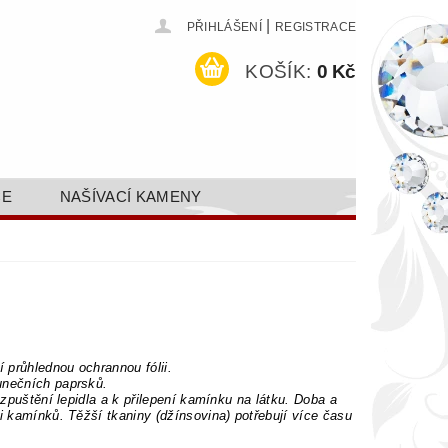
|
PŘIHLÁŠENÍ
REGISTRACE
KOŠÍK:
0 Kč
CE
NAŠÍVACÍ KAMENY
ODEJ A SLEVY
GALERIE
AKTY FA FASHION TUNING, S.R.O.
DY OCHRANY OSOBNÍCH ÚDAJŮ
í průhlednou ochrannou fólii.
unečních paprsků.
ozpuštění lepidla a k přilepení kamínku na látku. Doba a
i kamínků. Těžší tkaniny (džínsovina) potřebují více času