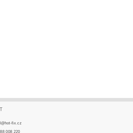
T
d
@
hot-fix.cz
88 008 220