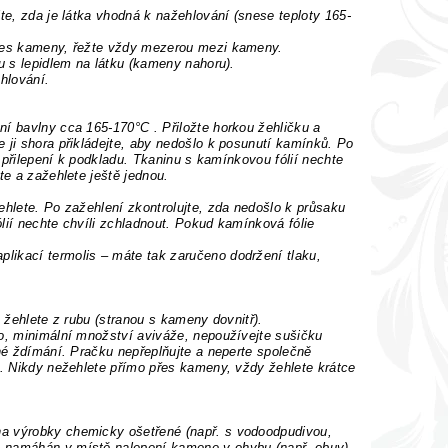
te, zda je látka vhodná k nažehlování (snese teploty 165-
 přes kameny, řežte vždy mezerou mezi kameny.
ou s lepidlem na látku (kameny nahoru).
žehlování.
í bavlny cca 165-170°C . Přiložte horkou žehličku a
 ji shora přikládejte, aby nedošlo k posunutí kamínků. Po
u přilepení k podkladu. Tkaninu s kamínkovou fólií nechte
te a zažehlete ještě jednou.
ehlete. Po zažehlení zkontrolujte, zda nedošlo k průsaku
ólií nechte chvíli zchladnout. Pokud kamínková fólie
likací termolis – máte tak zaručeno dodržení tlaku,
a žehlete z rubu (stranou s kameny dovnitř).
lo, minimální množství aviváže, nepoužívejte sušičku
rné ždímání. Pračku nepřeplňujte a neperte společně
t. Nikdy nežehlete přímo přes kameny, vždy žehlete krátce
na výrobky chemicky ošetřené (např. s vodoodpudivou,
e namáhán v místě nalepení kamene v ohybu (např. obuv).