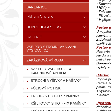
* Doproru
BAREVNICE
170°C) a 
* Fólii o
* Při zaž
PŘÍSLUŠENSTVÍ
* V přípa
DOPRODEJ A SLEVY
Postup p
U napařov
jemným tl
GALERIE
zažehlení
chvíli zc
VŠE PRO STROJNÍ VYŠÍVÁNÍ -
Postup p
VYSIVACI.CZ
Nastavte 
lepidla a
nedrží pe
ZAKÁZKOVÁ VÝROBA
Doporuče
teploty a
NAŽEHLOVACÍ HOT-FIX
KAMÍNKOVÉ APLIKACE
Údržba:
Poprvé pe
STROJNÍ VÝŠIVKY A NÁŠIVKY
Perte a ž
prádla. P
FÓLIOVÝ POTISK
s výrobky
z rubové 
TRIČKA S HOT-FIX KAMÍNKY
Upozorně
KŠILTOVKY S HOT-FIX KAMÍNKY
Nažehlova
TAŠKY S HOT-FIX KAMÍNKY
rychlesch