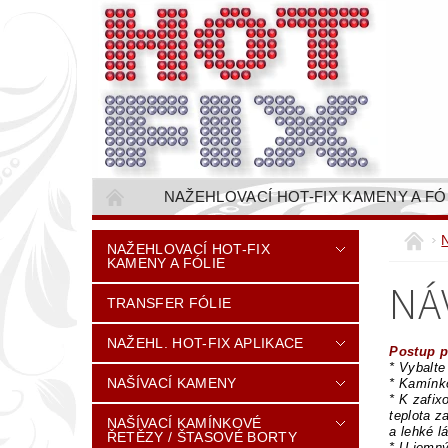
NAŽEHLOVACÍ HOT-FIX KAMENY A FÓ
NAŠÍVACÍ KAMÍNKOVÉ ŘETĚZY / ŠTASOVÉ 
NAŽEHLOVACÍ HOT-FIX
KAMENY A FÓLIE
VŠE PRO STROJNÍ VYŠÍVÁNÍ - VYSIVACI.CZ
NÁ
TRANSFER FÓLIE
BAREVNICE KAMENŮ
NÁVODY
CENÍK DOPRAVY (NÁKLADŮ EXPEDICE) PLAT
NAŽEHL. HOT-FIX APLIKACE
Postup p
* Vybalte
NAŠÍVACÍ KAMENY
* Kamínko
* K zafix
teplota z
NAŠÍVACÍ KAMÍNKOVÉ
a lehké l
ŘETĚZY / ŠTASOVÉ BORTY
* U jemný