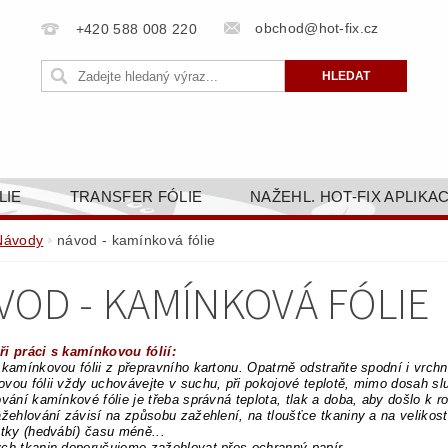
obchod@hot-fix.cz
+420 588 008 220
LIE
TRANSFER FÓLIE
NAŽEHL. HOT-FIX APLIKA
BORTY
BAREVNICE
PŘÍSLUŠENSTVÍ
DOPR
Návody
návod - kamínková fólie
ZAKÁZKOVÁ VÝROBA
NAPIŠTE NÁM
KONT
VOD - KAMÍNKOVÁ FÓLIE
OBCHODNÍ PODMÍNKY PRO E-SHOP HOT-FIX.CZ
ZÁSA
NÝ OD 14. 1.2025
ři práci s kamínkovou fólií:
 kamínkovou fólii z přepravního kartonu. Opatrně odstraňte spodní i vrchn
vou fólii vždy uchovávejte v suchu, při pokojové teplotě, mimo dosah sl
ování kamínkové fólie je třeba správná teplota, tlak a doba, aby došlo k r
ažehlování závisí na způsobu zažehlení, na tloušťce tkaniny a na velikost
átky (hedvábí) času méně...
ch tkanin doporučujeme zažehlovat přes ochranný papír.