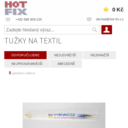
0 Kč
obchod@hot-fix.cz
+420 588 008 220
TUŽKY NA TEXTIL
DOPORUČUJEME
NEJLEVNĚJŠÍ
NEJDRAŽŠÍ
NEJPRODÁVANĚJŠÍ
ABECEDNĚ
5
položek celkem