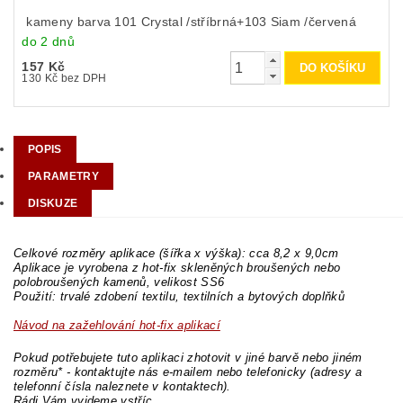
kameny barva 101 Crystal /stříbrná+103 Siam /červená
do 2 dnů
157 Kč
130 Kč bez DPH
POPIS
PARAMETRY
DISKUZE
Celkové rozměry aplikace (šířka x výška): cca 8,2 x 9,0cm
Aplikace je vyrobena z hot-fix skleněných broušených nebo
polobroušených kamenů, velikost SS6
Použití: trvalé zdobení textilu, textilních a bytových doplňků
Návod na zažehlování hot-fix aplikací
Pokud potřebujete tuto aplikaci zhotovit v jiné barvě nebo jiném
rozměru* - kontaktujte nás e-mailem nebo telefonicky (adresy a
telefonní čísla naleznete v kontaktech).
Rádi Vám vyjdeme vstříc