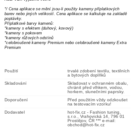
*/ Cena aplikace se mění jsou-li použity kameny příplatkových
barev nebo jiných velikostí. Cena aplikace se kalkuluje na zakladě
poptávky.
Příplatkové barvy kamenů:
*kameny s efektem (duhový, kovový)
*kameny s pokovem
*kameny růžových odstínů
*celobroušené kameny Premium nebo celobroušené kameny Extra
Premium
Použití
trvalé zdobení textilu, textilních
a bytových doplňků
Skladování
Skladovat v ochranném obalu,
chránit před vlhkem, vodou,
horkem, slunečními paprsky.
Doporučení
Před použitím vždy odzkoušet
na testovacím vzorku!
Dodavatel
hot-fix.cz - Fashion tuning,
s.r.o., Vrahovická 14, 796 01
Prostějov, ČR *** e-mail:
obchod@hot-fix.cz