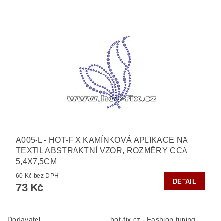
A005-L - HOT-FIX KAMÍNKOVÁ APLIKACE NA
TEXTIL ABSTRAKTNÍ VZOR, ROZMĚRY CCA
5,4X7,5CM
60 Kč bez DPH
DETAIL
73 Kč
Dodavatel
hot-fix.cz - Fashion tuning,