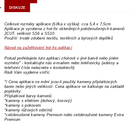
DISKUZE
Celkové rozměry aplikace (šířka x výška): cca 5,4 x 7,5cm
Aplikace je vyrobena z hot-fix skleněných polobroušených kamenů
2CUT, velikost SS6 a SS10
Použití: trvalé zdobení textilu, textilních a bytových doplňků
Návod na zažehlování hot-fix aplikací
Pokud potřebujete tuto aplikaci zhotovit v jiné barvě nebo jiném
rozměru* - kontaktujte nás e-mailem nebo telefonicky (adresy a
telefonní čísla naleznete v kontaktech).
Rádi Vám vyjdeme vstříc
*/ Cena aplikace se mění jsou-li použity kameny příplatkových
barev nebo jiných velikostí. Cena aplikace se kalkuluje na zakladě
poptávky.
Příplatkové barvy kamenů:
*kameny s efektem (duhový, kovový)
*kameny s pokovem
*kameny růžových odstínů
*celobroušené kameny Premium nebo celobroušené kameny Extra
Premium