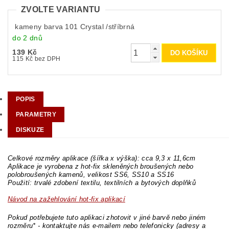
ZVOLTE VARIANTU
kameny barva 101 Crystal /stříbrná
do 2 dnů
139 Kč
115 Kč bez DPH
POPIS
PARAMETRY
DISKUZE
Celkové rozměry aplikace (šířka x výška): cca 9,3 x 11,6cm
Aplikace je vyrobena z hot-fix skleněných broušených nebo
polobroušených kamenů, velikost SS6, SS10 a SS16
Použití: trvalé zdobení textilu, textilních a bytových doplňků
Návod na zažehlování hot-fix aplikací
Pokud potřebujete tuto aplikaci zhotovit v jiné barvě nebo jiném
rozměru* - kontaktujte nás e-mailem nebo telefonicky (adresy a