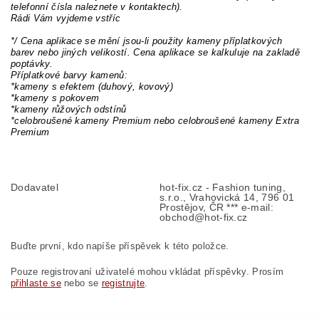
telefonní čísla naleznete v kontaktech).
Rádi Vám vyjdeme vstříc
*/ Cena aplikace se mění jsou-li použity kameny příplatkových
barev nebo jiných velikostí. Cena aplikace se kalkuluje na zakladě
poptávky.
Příplatkové barvy kamenů:
*kameny s efektem (duhový, kovový)
*kameny s pokovem
*kameny růžových odstínů
*celobroušené kameny Premium nebo celobroušené kameny Extra
Premium
Dodavatel
hot-fix.cz - Fashion tuning,
s.r.o., Vrahovická 14, 796 01
Prostějov, ČR *** e-mail:
obchod@hot-fix.cz
Buďte první, kdo napíše příspěvek k této položce.
Pouze registrovaní uživatelé mohou vkládat příspěvky. Prosím
přihlaste se
nebo se
registrujte
.