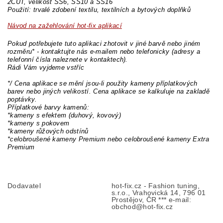
2CUT, velikost SS6, SS10 a SS16
Použití: trvalé zdobení textilu, textilních a bytových doplňků
Návod na zažehlování hot-fix aplikací
Pokud potřebujete tuto aplikaci zhotovit v jiné barvě nebo jiném
rozměru* - kontaktujte nás e-mailem nebo telefonicky (adresy a
telefonní čísla naleznete v kontaktech).
Rádi Vám vyjdeme vstříc
*/ Cena aplikace se mění jsou-li použity kameny příplatkových
barev nebo jiných velikostí. Cena aplikace se kalkuluje na zakladě
poptávky.
Příplatkové barvy kamenů:
*kameny s efektem (duhový, kovový)
*kameny s pokovem
*kameny růžových odstínů
*celobroušené kameny Premium nebo celobroušené kameny Extra
Premium
Dodavatel
hot-fix.cz - Fashion tuning,
s.r.o., Vrahovická 14, 796 01
Prostějov, ČR *** e-mail:
obchod@hot-fix.cz