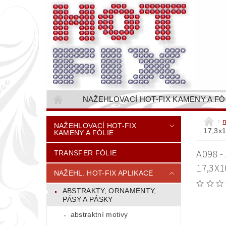
NAŽEHLOVACÍ HOT-FIX KAMENY A FÓ
NAŠÍVACÍ KAMÍNKOVÉ ŘETĚZY / ŠTASOVÉ 
NAŽEHLOVACÍ HOT-FIX
17,3x
KAMENY A FÓLIE
VŠE PRO STROJNÍ VYŠÍVÁNÍ - VYSIVACI.CZ
A098 
TRANSFER FÓLIE
BAREVNICE KAMENŮ
NÁVODY
17,3X1
CENÍK DOPRAVY (NÁKLADŮ EXPEDICE) PLAT
NAŽEHL. HOT-FIX APLIKACE
ABSTRAKTY, ORNAMENTY,
PÁSY A PÁSKY
abstraktní motivy