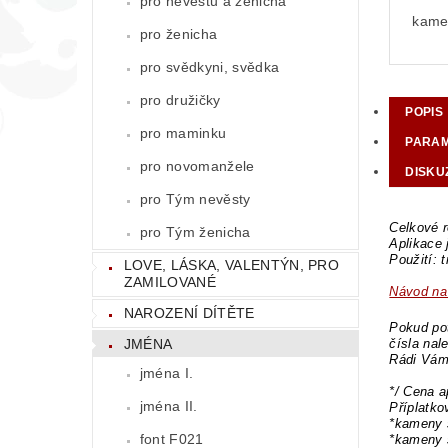
pro nevěstu a ženicha
kamen
pro ženicha
pro svědkyni, svědka
pro družičky
POPIS
pro maminku
PARA
pro novomanžele
DISKU
pro Tým nevěsty
Celkové r
pro Tým ženicha
Aplikace
Použití: 
LOVE, LÁSKA, VALENTÝN, PRO
ZAMILOVANÉ
Návod na 
NAROZENÍ DÍTĚTE
Pokud pot
JMÉNA
čísla nal
Rádi Vám
jména I.
*/ Cena a
jména II.
Příplatk
*kameny 
font F021
*kameny 