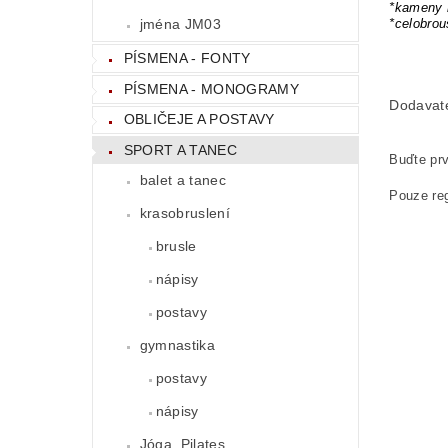
*kameny 
*celobro
jména JM03
PÍSMENA - FONTY
PÍSMENA - MONOGRAMY
Dodavat
OBLIČEJE A POSTAVY
SPORT A TANEC
Buďte prv
balet a tanec
Pouze reg
krasobruslení
brusle
nápisy
postavy
gymnastika
postavy
nápisy
Jóga, Pilates