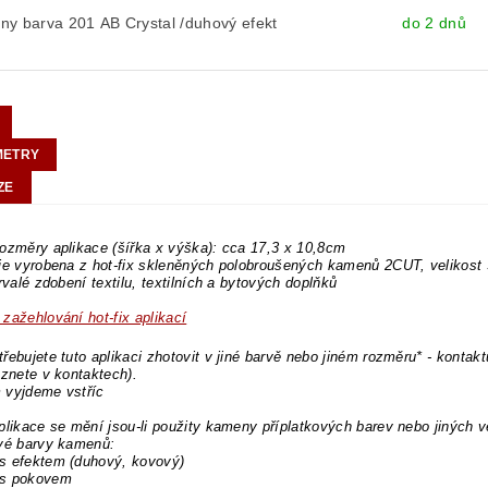
y barva 201 AB Crystal /duhový efekt
do 2 dnů
METRY
ZE
ozměry aplikace (šířka x výška): cca 17,3 x 10,8cm
 je vyrobena z hot-fix skleněných polobroušených kamenů 2CUT, velikos
trvalé zdobení textilu, textilních a bytových doplňků
zažehlování hot-fix aplikací
řebujete tuto aplikaci zhotovit v jiné barvě nebo jiném rozměru* - kontakt
eznete v kontaktech).
 vyjdeme vstříc
plikace se mění jsou-li použity kameny příplatkových barev nebo jiných v
ové barvy kamenů:
s efektem (duhový, kovový)
s pokovem