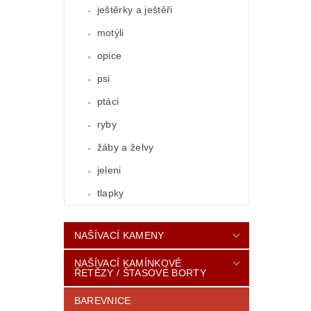
ještěrky a ještěři
motýli
opice
psi
ptáci
ryby
žáby a želvy
jeleni
tlapky
NAŠÍVACÍ KAMENY
NAŠÍVACÍ KAMÍNKOVÉ
ŘETĚZY / ŠTASOVÉ BORTY
BAREVNICE