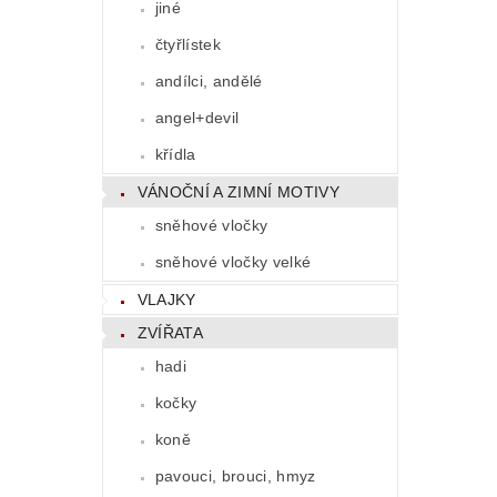
jiné
čtyřlístek
andílci, andělé
angel+devil
křídla
VÁNOČNÍ A ZIMNÍ MOTIVY
sněhové vločky
sněhové vločky velké
VLAJKY
ZVÍŘATA
hadi
kočky
koně
pavouci, brouci, hmyz