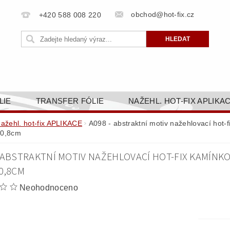
obchod@hot-fix.cz
+420 588 008 220
LIE
TRANSFER FÓLIE
NAŽEHL. HOT-FIX APLIKA
BORTY
BAREVNICE
PŘÍSLUŠENSTVÍ
DOPR
nažehl. hot-fix APLIKACE
A098 - abstraktní motiv nažehlovací hot-f
10,8cm
ZAKÁZKOVÁ VÝROBA
NAPIŠTE NÁM
KONT
- ABSTRAKTNÍ MOTIV NAŽEHLOVACÍ HOT-FIX KAMÍNKO
OBCHODNÍ PODMÍNKY PRO E-SHOP HOT-FIX.CZ
ZÁSA
0,8CM
NÝ OD 14. 1.2025
Neohodnoceno