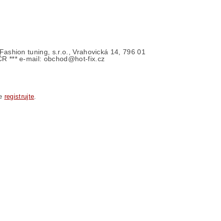
- Fashion tuning, s.r.o., Vrahovická 14, 796 01
ČR *** e-mail: obchod@hot-fix.cz
se
registrujte
.