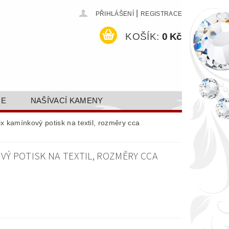
|
PŘIHLÁŠENÍ
REGISTRACE
KOŠÍK:
0 Kč
CE
NAŠÍVACÍ KAMENY
ODEJ A SLEVY
GALERIE
ix kamínkový potisk na textil, rozměry cca
AKTY FA FASHION TUNING, S.R.O.
VÝ POTISK NA TEXTIL, ROZMĚRY CCA
DY OCHRANY OSOBNÍCH ÚDAJŮ