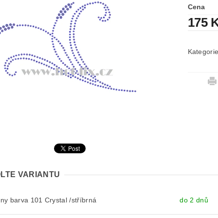
Cena
175 
Kategori
LTE VARIANTU
y barva 101 Crystal /stříbrná
do 2 dnů