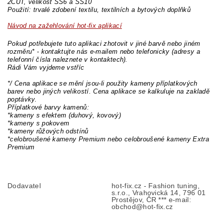
2CUT, velikost SS6 a SS10
Použití: trvalé zdobení textilu, textilních a bytových doplňků
Návod na zažehlování hot-fix aplikací
Pokud potřebujete tuto aplikaci zhotovit v jiné barvě nebo jiném
rozměru* - kontaktujte nás e-mailem nebo telefonicky (adresy a
telefonní čísla naleznete v kontaktech).
Rádi Vám vyjdeme vstříc
*/ Cena aplikace se mění jsou-li použity kameny příplatkových
barev nebo jiných velikostí. Cena aplikace se kalkuluje na zakladě
poptávky.
Příplatkové barvy kamenů:
*kameny s efektem (duhový, kovový)
*kameny s pokovem
*kameny růžových odstínů
*celobroušené kameny Premium nebo celobroušené kameny Extra
Premium
Dodavatel
hot-fix.cz - Fashion tuning,
s.r.o., Vrahovická 14, 796 01
Prostějov, ČR *** e-mail:
obchod@hot-fix.cz