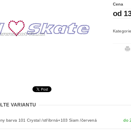
Cena
od 1
Kategori
LTE VARIANTU
y barva 101 Crystal /stříbrná+103 Siam /červená
do 