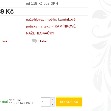
od 115 Kč bez DPH
39 Kč
nažehlovací hot-fix kamínkové
e
potisky na textil - KAMÍNKOVÉ
NAŽEHLOVAČKY
Tisk
Dotaz
139 Kč
2 dnů
115 Kč bez DPH