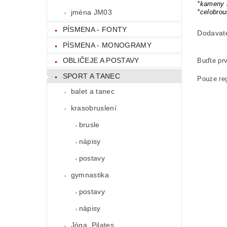
*kameny 
*celobro
jména JM03
PÍSMENA - FONTY
Dodavat
PÍSMENA - MONOGRAMY
OBLIČEJE A POSTAVY
Buďte prv
SPORT A TANEC
Pouze reg
balet a tanec
krasobruslení
brusle
nápisy
postavy
gymnastika
postavy
nápisy
Jóga, Pilates