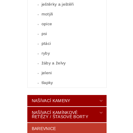
ještěrky a ještěři
motýli
opice
psi
ptáci
ryby
žáby a želvy
jeleni
tlapky
NAŠÍVACÍ KAMENY
NAŠÍVACÍ KAMÍNKOVÉ
ŘETĚZY / ŠTASOVÉ BORTY
BAREVNICE