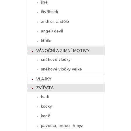
jiné
čtyřlístek
andílci, andělé
angel+devil
křídla
VÁNOČNÍ A ZIMNÍ MOTIVY
sněhové vločky
sněhové vločky velké
VLAJKY
ZVÍŘATA
hadi
kočky
koně
pavouci, brouci, hmyz