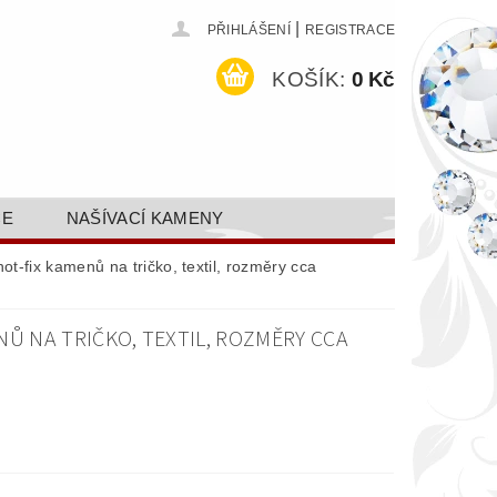
|
PŘIHLÁŠENÍ
REGISTRACE
KOŠÍK:
0 Kč
CE
NAŠÍVACÍ KAMENY
ODEJ A SLEVY
GALERIE
ot-fix kamenů na tričko, textil, rozměry cca
AKTY FA FASHION TUNING, S.R.O.
NŮ NA TRIČKO, TEXTIL, ROZMĚRY CCA
DY OCHRANY OSOBNÍCH ÚDAJŮ