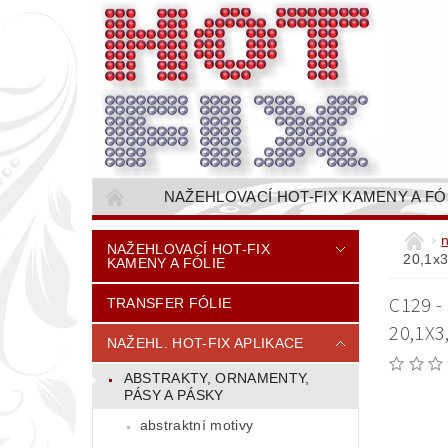
NAŽEHLOVACÍ HOT-FIX KAMENY A FÓ
NAŠÍVACÍ KAMÍNKOVÉ ŘETĚZY / ŠTASOVÉ 
NAŽEHLOVACÍ HOT-FIX
20,1x
KAMENY A FÓLIE
VŠE PRO STROJNÍ VYŠÍVÁNÍ - VYSIVACI.CZ
C129 -
TRANSFER FÓLIE
BAREVNICE KAMENŮ
NÁVODY
20,1X3
CENÍK DOPRAVY (NÁKLADŮ EXPEDICE) PLAT
NAŽEHL. HOT-FIX APLIKACE
ABSTRAKTY, ORNAMENTY,
PÁSY A PÁSKY
abstraktní motivy