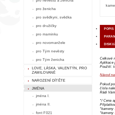
pro nevěstu a ženicha
kame
pro ženicha
pro svědkyni, svědka
pro družičky
POPIS
pro maminku
PARA
pro novomanžele
DISKU
pro Tým nevěsty
Celkové r
pro Tým ženicha
Aplikace
Použití: 
LOVE, LÁSKA, VALENTÝN, PRO
ZAMILOVANÉ
Návod na 
NAROZENÍ DÍTĚTE
Pokud pot
JMÉNA
čísla nal
Rádi Vám
jména I.
*/ Cena a
jména II.
Příplatk
*kameny 
font F021
*kameny 