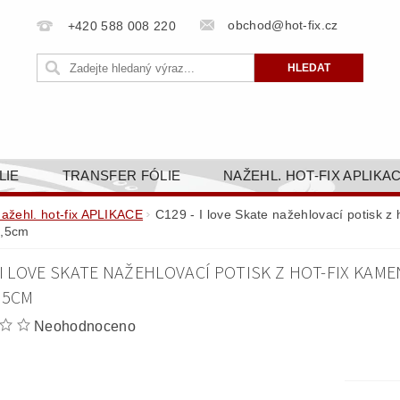
obchod@hot-fix.cz
+420 588 008 220
LIE
TRANSFER FÓLIE
NAŽEHL. HOT-FIX APLIKA
BORTY
BAREVNICE
PŘÍSLUŠENSTVÍ
DOPR
nažehl. hot-fix APLIKACE
C129 - I love Skate nažehlovací potisk z h
3,5cm
ZAKÁZKOVÁ VÝROBA
NAPIŠTE NÁM
KONT
 I LOVE SKATE NAŽEHLOVACÍ POTISK Z HOT-FIX KAME
OBCHODNÍ PODMÍNKY PRO E-SHOP HOT-FIX.CZ
ZÁSA
,5CM
NÝ OD 14. 1.2025
Neohodnoceno