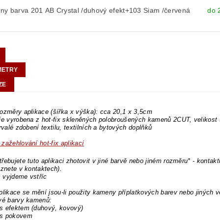
ny barva 201 AB Crystal /duhový efekt+103 Siam /červená
do 
METRY
ZE
ozměry aplikace (šířka x výška): cca 20,1 x 3,5cm
 je vyrobena z hot-fix skleněných polobroušených kamenů 2CUT, velikos
trvalé zdobení textilu, textilních a bytových doplňků
zažehlování hot-fix aplikací
řebujete tuto aplikaci zhotovit v jiné barvě nebo jiném rozměru* - kontakt
eznete v kontaktech).
 vyjdeme vstříc
plikace se mění jsou-li použity kameny příplatkových barev nebo jiných v
ové barvy kamenů:
s efektem (duhový, kovový)
s pokovem