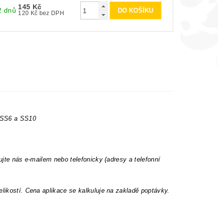
145 Kč
2 dnů
120 Kč bez DPH
t SS6 a SS10
ujte nás e-mailem nebo telefonicky (adresy a telefonní
elikostí. Cena aplikace se kalkuluje na zakladě poptávky.