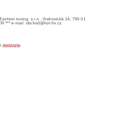
- Fashion tuning, s.r.o., Vrahovická 14, 796 01
ČR *** e-mail: obchod@hot-fix.cz
se
registrujte
.