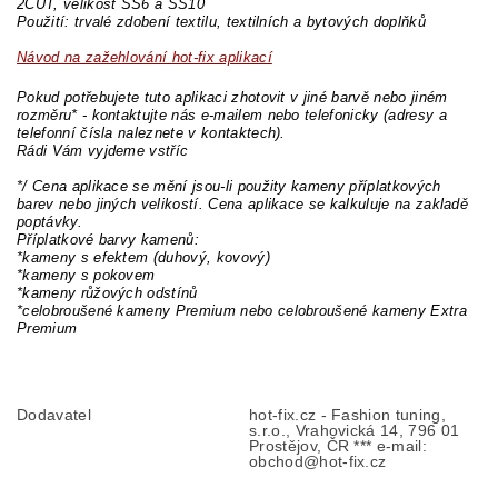
2CUT, velikost SS6 a SS10
Použití: trvalé zdobení textilu, textilních a bytových doplňků
Návod na zažehlování hot-fix aplikací
Pokud potřebujete tuto aplikaci zhotovit v jiné barvě nebo jiném
rozměru* - kontaktujte nás e-mailem nebo telefonicky (adresy a
telefonní čísla naleznete v kontaktech).
Rádi Vám vyjdeme vstříc
*/ Cena aplikace se mění jsou-li použity kameny příplatkových
barev nebo jiných velikostí. Cena aplikace se kalkuluje na zakladě
poptávky.
Příplatkové barvy kamenů:
*kameny s efektem (duhový, kovový)
*kameny s pokovem
*kameny růžových odstínů
*celobroušené kameny Premium nebo celobroušené kameny Extra
Premium
Dodavatel
hot-fix.cz - Fashion tuning,
s.r.o., Vrahovická 14, 796 01
Prostějov, ČR *** e-mail:
obchod@hot-fix.cz