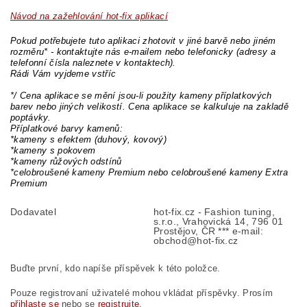
Návod na zažehlování hot-fix aplikací
Pokud potřebujete tuto aplikaci zhotovit v jiné barvě nebo jiném
rozměru* - kontaktujte nás e-mailem nebo telefonicky (adresy a
telefonní čísla naleznete v kontaktech).
Rádi Vám vyjdeme vstříc
*/ Cena aplikace se mění jsou-li použity kameny příplatkových
barev nebo jiných velikostí. Cena aplikace se kalkuluje na zakladě
poptávky.
Příplatkové barvy kamenů:
*kameny s efektem (duhový, kovový)
*kameny s pokovem
*kameny růžových odstínů
*celobroušené kameny Premium nebo celobroušené kameny Extra
Premium
Dodavatel
hot-fix.cz - Fashion tuning,
s.r.o., Vrahovická 14, 796 01
Prostějov, ČR *** e-mail:
obchod@hot-fix.cz
Buďte první, kdo napíše příspěvek k této položce.
Pouze registrovaní uživatelé mohou vkládat příspěvky. Prosím
přihlaste se
nebo se
registrujte
.