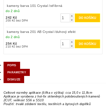
kameny barva 101 Crystal /stříbrná
do 2 dnů
242 Kč
200 Kč bez DPH
kameny barva 201 AB Crystal /duhový efekt
do 2 dnů
254 Kč
210 Kč bez DPH
POPIS
PARAMETRY
DISKUZE
Celkové rozměry aplikace (šířka x výška): cca 15,0 x 11,8cm
Aplikace je vyrobena z hot-fix skleněných polobroušených kamenů
2CUT, velikost SS6 a SS10
Použití: trvalé zdobení textilu, textilních a bytových doplňků