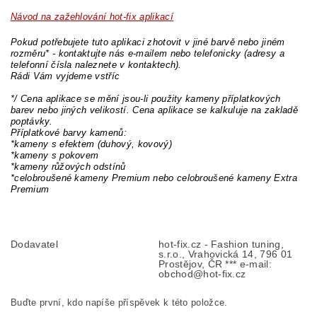
Návod na zažehlování hot-fix aplikací
Pokud potřebujete tuto aplikaci zhotovit v jiné barvě nebo jiném
rozměru* - kontaktujte nás e-mailem nebo telefonicky (adresy a
telefonní čísla naleznete v kontaktech).
Rádi Vám vyjdeme vstříc
*/ Cena aplikace se mění jsou-li použity kameny příplatkových
barev nebo jiných velikostí. Cena aplikace se kalkuluje na zakladě
poptávky.
Příplatkové barvy kamenů:
*kameny s efektem (duhový, kovový)
*kameny s pokovem
*kameny růžových odstínů
*celobroušené kameny Premium nebo celobroušené kameny Extra
Premium
Dodavatel
hot-fix.cz - Fashion tuning,
s.r.o., Vrahovická 14, 796 01
Prostějov, ČR *** e-mail:
obchod@hot-fix.cz
Buďte první, kdo napíše příspěvek k této položce.