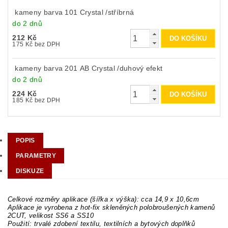
kameny barva 101 Crystal /stříbrná
do 2 dnů
212 Kč
175 Kč bez DPH
kameny barva 201 AB Crystal /duhový efekt
do 2 dnů
224 Kč
185 Kč bez DPH
POPIS
PARAMETRY
DISKUZE
Celkové rozměry aplikace (šířka x výška): cca 14,9 x 10,6cm
Aplikace je vyrobena z hot-fix skleněných polobroušených kamenů
2CUT, velikost SS6 a SS10
Použití: trvalé zdobení textilu, textilních a bytových doplňků