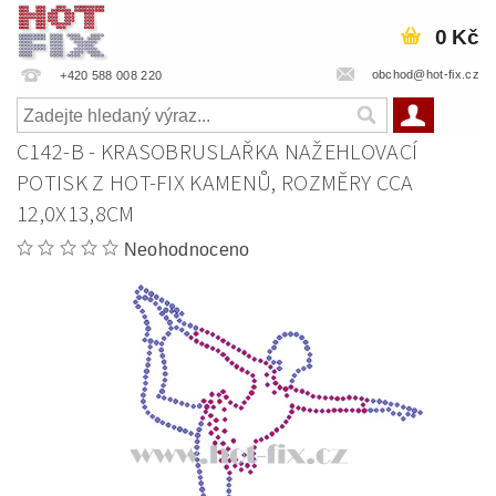
0 Kč
obchod@hot-fix.cz
+420 588 008 220
C142-B - KRASOBRUSLAŘKA NAŽEHLOVACÍ
POTISK Z HOT-FIX KAMENŮ, ROZMĚRY CCA
12,0X13,8CM
Neohodnoceno