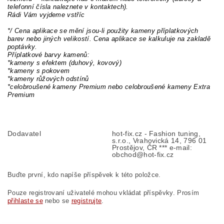
telefonní čísla naleznete v kontaktech).
Rádi Vám vyjdeme vstříc
*/ Cena aplikace se mění jsou-li použity kameny příplatkových
barev nebo jiných velikostí. Cena aplikace se kalkuluje na zakladě
poptávky.
Příplatkové barvy kamenů:
*kameny s efektem (duhový, kovový)
*kameny s pokovem
*kameny růžových odstínů
*celobroušené kameny Premium nebo celobroušené kameny Extra
Premium
Dodavatel
hot-fix.cz - Fashion tuning,
s.r.o., Vrahovická 14, 796 01
Prostějov, ČR *** e-mail:
obchod@hot-fix.cz
Buďte první, kdo napíše příspěvek k této položce.
Pouze registrovaní uživatelé mohou vkládat příspěvky. Prosím
přihlaste se
nebo se
registrujte
.