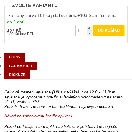
ZVOLTE VARIANTU
kameny barva 101 Crystal /stříbrná+103 Siam /červená
do 2 dnů
157 Kč
130 Kč bez DPH
POPIS
PARAMETRY
DISKUZE
Celkové rozměry aplikace (šířka x výška): cca 12,0 x 13,8cm
Aplikace je vyrobena z hot-fix skleněných polobroušených kamenů
2CUT, velikost SS6
Použití: trvalé zdobení textilu, textilních a bytových doplňků
Návod na zažehlování hot-fix aplikací
Pokud potřebujete tuto aplikaci zhotovit v jiné barvě nebo jiném
rozměru* - kontaktujte nás e-mailem nebo telefonicky (adresy a