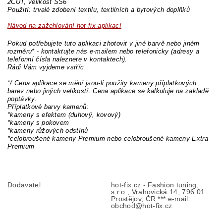
2CUT, velikost SS6
Použití: trvalé zdobení textilu, textilních a bytových doplňků
Návod na zažehlování hot-fix aplikací
Pokud potřebujete tuto aplikaci zhotovit v jiné barvě nebo jiném
rozměru* - kontaktujte nás e-mailem nebo telefonicky (adresy a
telefonní čísla naleznete v kontaktech).
Rádi Vám vyjdeme vstříc
*/ Cena aplikace se mění jsou-li použity kameny příplatkových
barev nebo jiných velikostí. Cena aplikace se kalkuluje na zakladě
poptávky.
Příplatkové barvy kamenů:
*kameny s efektem (duhový, kovový)
*kameny s pokovem
*kameny růžových odstínů
*celobroušené kameny Premium nebo celobroušené kameny Extra
Premium
Dodavatel
hot-fix.cz - Fashion tuning,
s.r.o., Vrahovická 14, 796 01
Prostějov, ČR *** e-mail:
obchod@hot-fix.cz