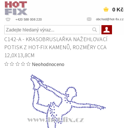
0 Kč
obchod@hot-fix.cz
+420 588 008 220
C142-A - KRASOBRUSLAŘKA NAŽEHLOVACÍ
POTISK Z HOT-FIX KAMENŮ, ROZMĚRY CCA
12,0X13,8CM
Neohodnoceno