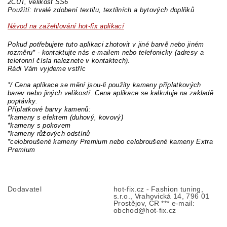
2CUT, velikost SS6
Použití: trvalé zdobení textilu, textilních a bytových doplňků
Návod na zažehlování hot-fix aplikací
Pokud potřebujete tuto aplikaci zhotovit v jiné barvě nebo jiném
rozměru* - kontaktujte nás e-mailem nebo telefonicky (adresy a
telefonní čísla naleznete v kontaktech).
Rádi Vám vyjdeme vstříc
*/ Cena aplikace se mění jsou-li použity kameny příplatkových
barev nebo jiných velikostí. Cena aplikace se kalkuluje na zakladě
poptávky.
Příplatkové barvy kamenů:
*kameny s efektem (duhový, kovový)
*kameny s pokovem
*kameny růžových odstínů
*celobroušené kameny Premium nebo celobroušené kameny Extra
Premium
Dodavatel
hot-fix.cz - Fashion tuning,
s.r.o., Vrahovická 14, 796 01
Prostějov, ČR *** e-mail:
obchod@hot-fix.cz