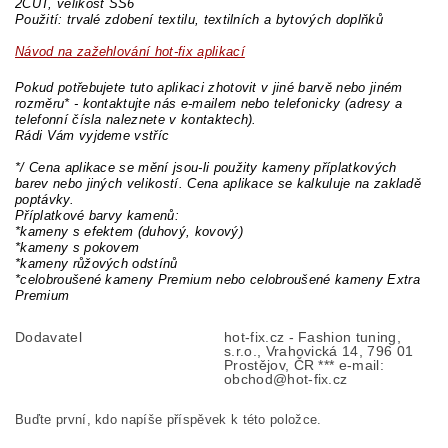
2CUT, velikost SS6
Použití: trvalé zdobení textilu, textilních a bytových doplňků
Návod na zažehlování hot-fix aplikací
Pokud potřebujete tuto aplikaci zhotovit v jiné barvě nebo jiném
rozměru* - kontaktujte nás e-mailem nebo telefonicky (adresy a
telefonní čísla naleznete v kontaktech).
Rádi Vám vyjdeme vstříc
*/ Cena aplikace se mění jsou-li použity kameny příplatkových
barev nebo jiných velikostí. Cena aplikace se kalkuluje na zakladě
poptávky.
Příplatkové barvy kamenů:
*kameny s efektem (duhový, kovový)
*kameny s pokovem
*kameny růžových odstínů
*celobroušené kameny Premium nebo celobroušené kameny Extra
Premium
Dodavatel
hot-fix.cz - Fashion tuning,
s.r.o., Vrahovická 14, 796 01
Prostějov, ČR *** e-mail:
obchod@hot-fix.cz
Buďte první, kdo napíše příspěvek k této položce.