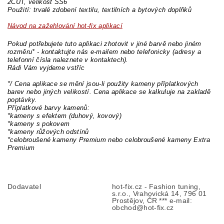
2CUT, velikost SS6
Použití: trvalé zdobení textilu, textilních a bytových doplňků
Návod na zažehlování hot-fix aplikací
Pokud potřebujete tuto aplikaci zhotovit v jiné barvě nebo jiném
rozměru* - kontaktujte nás e-mailem nebo telefonicky (adresy a
telefonní čísla naleznete v kontaktech).
Rádi Vám vyjdeme vstříc
*/ Cena aplikace se mění jsou-li použity kameny příplatkových
barev nebo jiných velikostí. Cena aplikace se kalkuluje na zakladě
poptávky.
Příplatkové barvy kamenů:
*kameny s efektem (duhový, kovový)
*kameny s pokovem
*kameny růžových odstínů
*celobroušené kameny Premium nebo celobroušené kameny Extra
Premium
Dodavatel
hot-fix.cz - Fashion tuning,
s.r.o., Vrahovická 14, 796 01
Prostějov, ČR *** e-mail:
obchod@hot-fix.cz