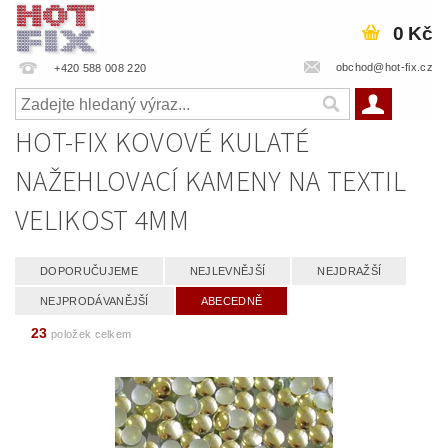
0 Kč
obchod@hot-fix.cz
+420 588 008 220
HOT-FIX KOVOVÉ KULATÉ
NAŽEHLOVACÍ KAMENY NA TEXTIL
VELIKOST 4MM
DOPORUČUJEME
NEJLEVNĚJŠÍ
NEJDRAŽŠÍ
NEJPRODÁVANĚJŠÍ
ABECEDNĚ
23
položek celkem