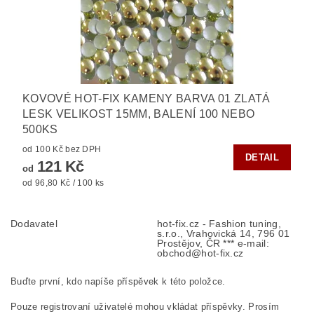
KOVOVÉ HOT-FIX KAMENY BARVA 01 ZLATÁ
LESK VELIKOST 15MM, BALENÍ 100 NEBO
500KS
od 100 Kč bez DPH
DETAIL
121 Kč
od
od 96,80 Kč / 100 ks
Dodavatel
hot-fix.cz - Fashion tuning,
s.r.o., Vrahovická 14, 796 01
Prostějov, ČR *** e-mail:
obchod@hot-fix.cz
Buďte první, kdo napíše příspěvek k této položce.
Pouze registrovaní uživatelé mohou vkládat příspěvky. Prosím