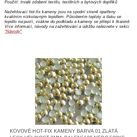
Použití: trvalé zdobení textilu, textilních a bytových doplňků
Nažehlovací hot-fix kameny jsou na spodní straně opatřeny
kvalitním nízkotavným lepidlem. Působením teploty a tlaku se
lepidlo rozpustí, vsákne do podkladu a kameny se přilepí k tkanině.
Více informací, návody na zažehlování a údržbu naleznete v sekci
"Návody"
KOVOVÉ HOT-FIX KAMENY BARVA 01 ZLATÁ