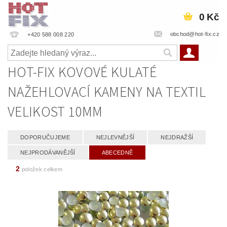
0 Kč
obchod@hot-fix.cz
+420 588 008 220
HOT-FIX KOVOVÉ KULATÉ
NAŽEHLOVACÍ KAMENY NA TEXTIL
VELIKOST 10MM
DOPORUČUJEME
NEJLEVNĚJŠÍ
NEJDRAŽŠÍ
NEJPRODÁVANĚJŠÍ
ABECEDNĚ
2
položek celkem