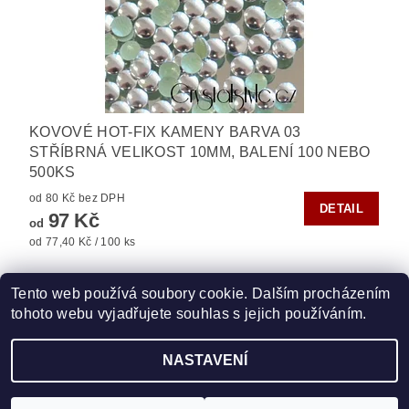
KOVOVÉ HOT-FIX KAMENY BARVA 03
STŘÍBRNÁ VELIKOST 10MM, BALENÍ 100 NEBO
500KS
od 80 Kč bez DPH
DETAIL
97 Kč
od
od 77,40 Kč / 100 ks
Tento web používá soubory cookie. Dalším procházením
tohoto webu vyjadřujete souhlas s jejich používáním.
Zboží.cz
|
Heureka.cz
|
Vyšívací.cz
|
Crystalstyle.cz
NASTAVENÍ
2026 ©
HOT-FIX
, všechna práva vyhrazena