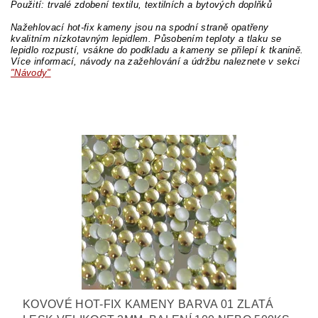
Použití: trvalé zdobení textilu, textilních a bytových doplňků
Nažehlovací hot-fix kameny jsou na spodní straně opatřeny
kvalitním nízkotavným lepidlem. Působením teploty a tlaku se
lepidlo rozpustí, vsákne do podkladu a kameny se přilepí k tkanině.
Více informací, návody na zažehlování a údržbu naleznete v sekci
"Návody"
KOVOVÉ HOT-FIX KAMENY BARVA 01 ZLATÁ