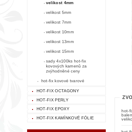
velikost 4mm
velikost 5mm
velikost 7mm
velikost 10mm
velikost 13mm
velikost 15mm
sady 4x100ks hot-fix
kovových kamenů za
zvýhodněné ceny
hot-fix kovové tvarové
HOT-FIX OCTAGONY
ZVO
HOT-FIX PERLY
HOT-FIX EPOXY
hot-f
balen
HOT-FIX KAMÍNKOVÉ FÓLIE
veli
hot-f