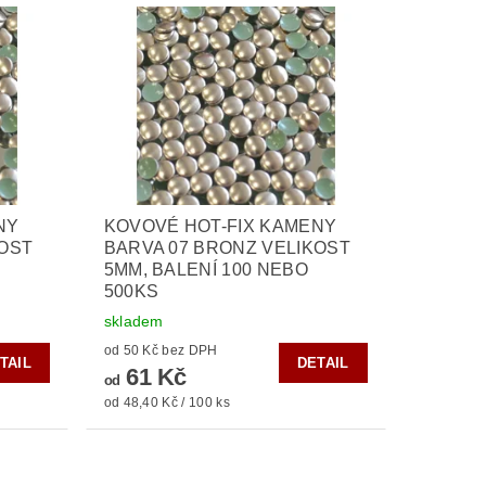
NY
KOVOVÉ HOT-FIX KAMENY
KOST
BARVA 07 BRONZ VELIKOST
5MM, BALENÍ 100 NEBO
500KS
skladem
od 50 Kč bez DPH
TAIL
DETAIL
61 Kč
od
od 48,40 Kč / 100 ks