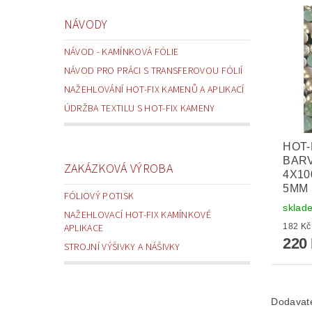
NÁVODY
NÁVOD - KAMÍNKOVÁ FÓLIE
NÁVOD PRO PRÁCI S TRANSFEROVOU FÓLIÍ
NAŽEHLOVÁNÍ HOT-FIX KAMENŮ A APLIKACÍ
ÚDRŽBA TEXTILU S HOT-FIX KAMENY
HOT-
BARV
ZAKÁZKOVÁ VÝROBA
4X100
5MM 
FÓLIOVÝ POTISK
sklad
NAŽEHLOVACÍ HOT-FIX KAMÍNKOVÉ
APLIKACE
220
STROJNÍ VÝŠIVKY A NÁŠIVKY
Dodavat