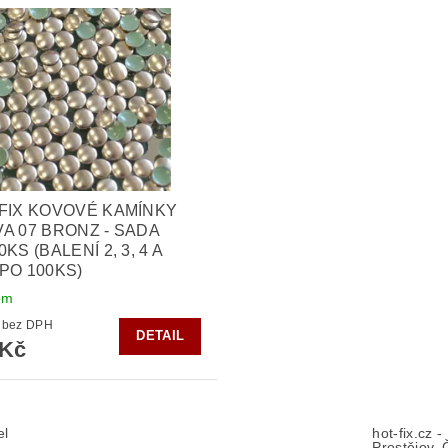
FIX KOVOVÉ KAMÍNKY
A 07 BRONZ - SADA
KS (BALENÍ 2, 3, 4 A
PO 100KS)
em
182 Kč bez DPH
DETAIL
 Kč
el
hot-fix.cz 
Prostějov, 