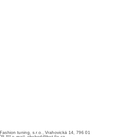
- Fashion tuning, s.r.o., Vrahovická 14, 796 01
ČR *** e-mail: obchod@hot-fix.cz