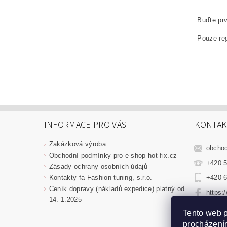
Buďte prv
Pouze reg
INFORMACE PRO VÁS
KONTAK
Zakázková výroba
obcho
Obchodní podmínky pro e-shop hot-fix.cz
+420 5
Zásady ochrany osobních údajů
Kontakty fa Fashion tuning, s.r.o.
+420 6
Ceník dopravy (nákladů expedice) platný od
https:
14. 1.2025
fashio
Tento web p
procházením