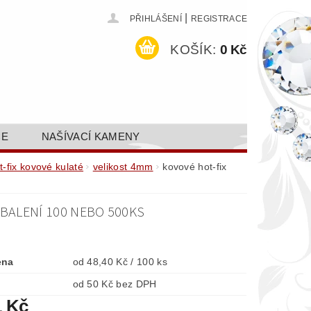
|
PŘIHLÁŠENÍ
REGISTRACE
KOŠÍK:
0 Kč
CE
NAŠÍVACÍ KAMENY
ODEJ A SLEVY
GALERIE
t-fix kovové kulaté
velikost 4mm
kovové hot-fix
AKTY FA FASHION TUNING, S.R.O.
BALENÍ 100 NEBO 500KS
DY OCHRANY OSOBNÍCH ÚDAJŮ
ena
od 48,40 Kč / 100 ks
od 50 Kč bez DPH
1 Kč