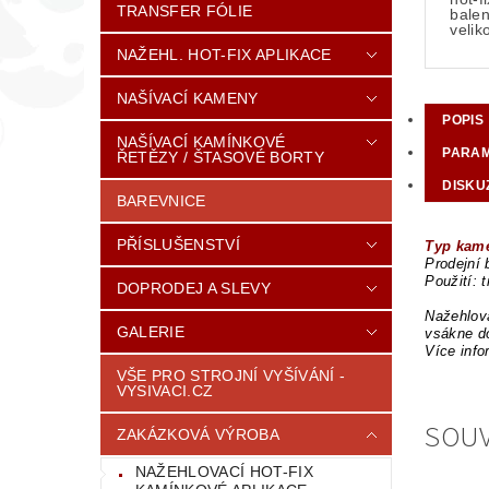
TRANSFER FÓLIE
balen
veli
NAŽEHL. HOT-FIX APLIKACE
NAŠÍVACÍ KAMENY
POPIS
NAŠÍVACÍ KAMÍNKOVÉ
PARA
ŘETĚZY / ŠTASOVÉ BORTY
DISKU
BAREVNICE
PŘÍSLUŠENSTVÍ
Typ kame
Prodejní 
Použití: 
DOPRODEJ A SLEVY
Nažehlova
GALERIE
vsákne do
Více info
VŠE PRO STROJNÍ VYŠÍVÁNÍ -
VYSIVACI.CZ
SOUV
ZAKÁZKOVÁ VÝROBA
NAŽEHLOVACÍ HOT-FIX