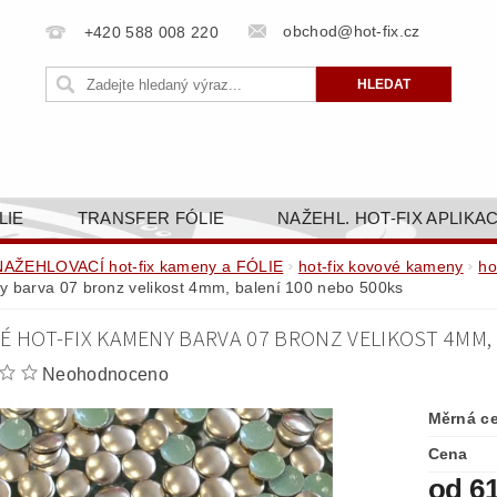
obchod@hot-fix.cz
+420 588 008 220
LIE
TRANSFER FÓLIE
NAŽEHL. HOT-FIX APLIKA
BORTY
BAREVNICE
PŘÍSLUŠENSTVÍ
DOPR
NAŽEHLOVACÍ hot-fix kameny a FÓLIE
hot-fix kovové kameny
ho
 barva 07 bronz velikost 4mm, balení 100 nebo 500ks
ZAKÁZKOVÁ VÝROBA
NAPIŠTE NÁM
KONT
É HOT-FIX KAMENY BARVA 07 BRONZ VELIKOST 4MM, 
OBCHODNÍ PODMÍNKY PRO E-SHOP HOT-FIX.CZ
ZÁSA
Neohodnoceno
NÝ OD 14. 1.2025
Měrná c
Cena
od 6