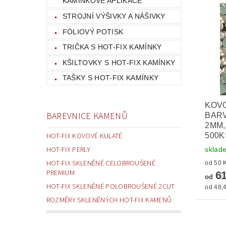
KAMÍNKOVÉ APLIKACE
STROJNÍ VÝŠIVKY A NÁŠIVKY
FÓLIOVÝ POTISK
TRIČKA S HOT-FIX KAMÍNKY
KŠILTOVKY S HOT-FIX KAMÍNKY
TAŠKY S HOT-FIX KAMÍNKY
KOVO
BAREVNICE KAMENŮ
BARV
2MM,
500K
HOT-FIX KOVOVÉ KULATÉ
HOT-FIX PERLY
sklad
HOT-FIX SKLENĚNÉ CELOBROUŠENÉ
PREMIUM
61
od
HOT-FIX SKLENĚNÉ POLOBROUŠENÉ 2CUT
od 48,4
ROZMĚRY SKLENĚNÝCH HOT-FIX KAMENŮ