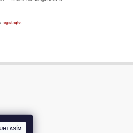
se
registrujte
.
UHLASÍM