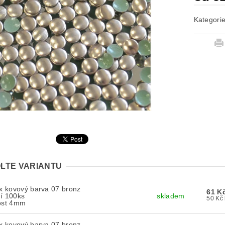
Kategori
LTE VARIANTU
ix kovový barva 07 bronz
61 K
í 100ks
skladem
kost 4mm
ix kovový barva 07 bronz