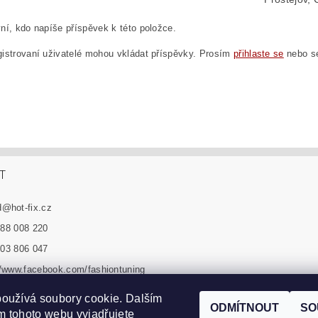
ní, kdo napíše příspěvek k této položce.
istrovaní uživatelé mohou vkládat příspěvky. Prosím
přihlaste se
nebo 
T
d
@
hot-fix.cz
88 008 220
03 806 047
//www.facebook.com/fashiontuning
n_tuning_sro
oužívá soubory cookie. Dalším
ODMÍTNOUT
SO
 tohoto webu vyjadřujete