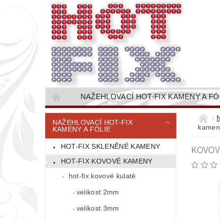
NAŽEHLOVACÍ HOT-FIX KAMENY A FÓ
NAŠÍVACÍ KAMÍNKOVÉ ŘETĚZY / ŠTASOVÉ 
NAŽEHLOVACÍ HOT-FIX
kameny
KAMENY A FÓLIE
VŠE PRO STROJNÍ VYŠÍVÁNÍ - VYSIVACI.CZ
HOT-FIX SKLENĚNÉ KAMENY
KOVOV
BAREVNICE KAMENŮ
NÁVODY
HOT-FIX KOVOVÉ KAMENY
CENÍK DOPRAVY (NÁKLADŮ EXPEDICE) PLAT
hot-fix kovové kulaté
velikost 2mm
velikost 3mm