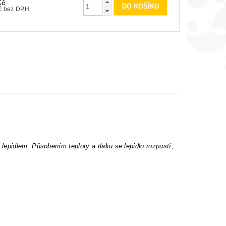
Kč
200 Kč bez DPH
epidlem. Působením teploty a tlaku se lepidlo rozpustí,