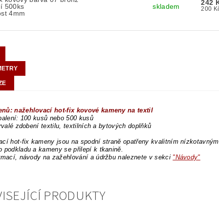
242 
í 500ks
skladem
kost 4mm
METRY
ZE
nů: nažehlovací hot-fix kovové kameny na textil
balení: 100 kusů nebo 500 kusů
trvalé zdobení textilu, textilních a bytových doplňků
cí hot-fix kameny jsou na spodní straně opatřeny kvalitním nízkotavným l
 podkladu a kameny se přilepí k tkanině.
rmací, návody na zažehlování a údržbu naleznete v sekci
"Návody"
ISEJÍCÍ PRODUKTY