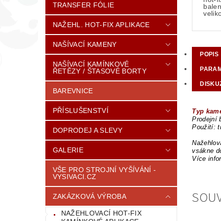
TRANSFER FÓLIE
balen
veli
NAŽEHL. HOT-FIX APLIKACE
NAŠÍVACÍ KAMENY
POPIS
NAŠÍVACÍ KAMÍNKOVÉ
PARA
ŘETĚZY / ŠTASOVÉ BORTY
DISKU
BAREVNICE
PŘÍSLUŠENSTVÍ
Typ kame
Prodejní 
Použití: 
DOPRODEJ A SLEVY
Nažehlova
GALERIE
vsákne do
Více info
VŠE PRO STROJNÍ VYŠÍVÁNÍ -
VYSIVACI.CZ
SOUV
ZAKÁZKOVÁ VÝROBA
NAŽEHLOVACÍ HOT-FIX