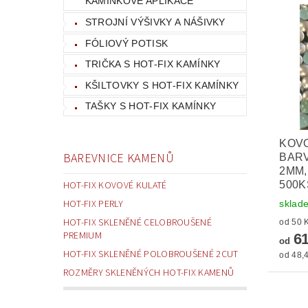
KAMÍNKOVÉ APLIKACE
STROJNÍ VÝŠIVKY A NÁŠIVKY
FÓLIOVÝ POTISK
TRIČKA S HOT-FIX KAMÍNKY
KŠILTOVKY S HOT-FIX KAMÍNKY
TAŠKY S HOT-FIX KAMÍNKY
KOVO
BAREVNICE KAMENŮ
BARV
2MM,
500K
HOT-FIX KOVOVÉ KULATÉ
HOT-FIX PERLY
sklad
HOT-FIX SKLENĚNÉ CELOBROUŠENÉ
PREMIUM
61
od
HOT-FIX SKLENĚNÉ POLOBROUŠENÉ 2CUT
od 48,4
ROZMĚRY SKLENĚNÝCH HOT-FIX KAMENŮ