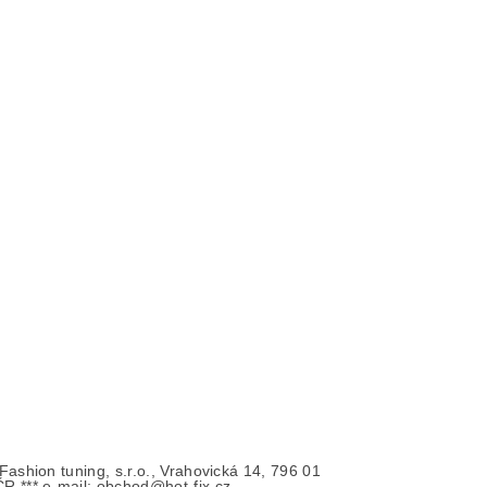
- Fashion tuning, s.r.o., Vrahovická 14, 796 01
ČR *** e-mail: obchod@hot-fix.cz