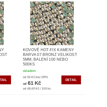
NY
KOVOVÉ HOT-FIX KAMENY
KOST
BARVA 07 BRONZ VELIKOST
5MM, BALENÍ 100 NEBO
500KS
skladem
od 50 Kč bez DPH
TAIL
DETAIL
61 Kč
od
od 48,40 Kč / 100 ks