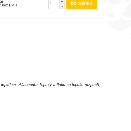
Kč
200 Kč bez DPH
epidlem. Působením teploty a tlaku se lepidlo rozpustí,