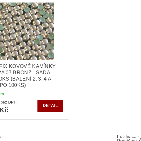
FIX KOVOVÉ KAMÍNKY
A 07 BRONZ - SADA
KS (BALENÍ 2, 3, 4 A
PO 100KS)
em
182 Kč bez DPH
DETAIL
 Kč
el
hot-fix.cz 
Prostějov, 