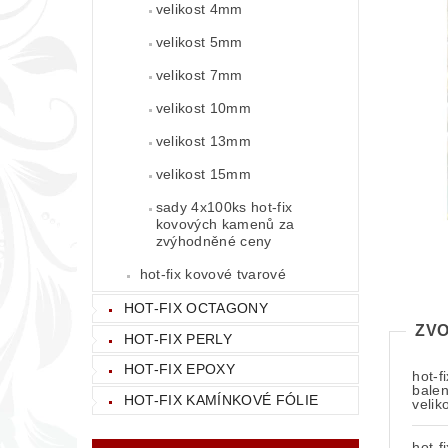
velikost 4mm
velikost 5mm
velikost 7mm
velikost 10mm
velikost 13mm
velikost 15mm
sady 4x100ks hot-fix
kovových kamenů za
zvýhodněné ceny
hot-fix kovové tvarové
HOT-FIX OCTAGONY
ZVO
HOT-FIX PERLY
HOT-FIX EPOXY
hot-f
balen
HOT-FIX KAMÍNKOVÉ FÓLIE
veli
hot-f