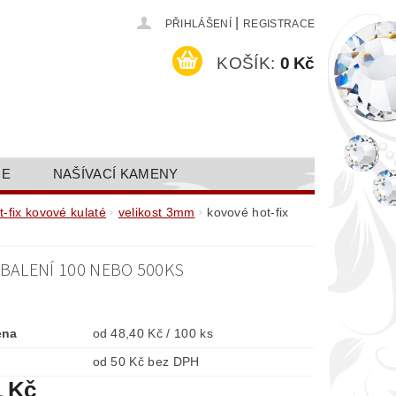
|
PŘIHLÁŠENÍ
REGISTRACE
KOŠÍK:
0 Kč
CE
NAŠÍVACÍ KAMENY
ODEJ A SLEVY
GALERIE
t-fix kovové kulaté
velikost 3mm
kovové hot-fix
AKTY FA FASHION TUNING, S.R.O.
BALENÍ 100 NEBO 500KS
DY OCHRANY OSOBNÍCH ÚDAJŮ
ena
od 48,40 Kč / 100 ks
od 50 Kč bez DPH
1 Kč