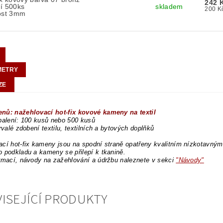
242 
í 500ks
skladem
kost 3mm
METRY
ZE
nů: nažehlovací hot-fix kovové kameny na textil
balení: 100 kusů nebo 500 kusů
trvalé zdobení textilu, textilních a bytových doplňků
cí hot-fix kameny jsou na spodní straně opatřeny kvalitním nízkotavným l
 podkladu a kameny se přilepí k tkanině.
rmací, návody na zažehlování a údržbu naleznete v sekci
"Návody"
ISEJÍCÍ PRODUKTY