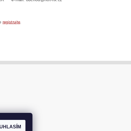
se
registrujte
.
UHLASÍM