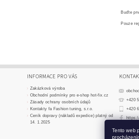
Buďte prv
Pouze reg
INFORMACE PRO VÁS
KONTAK
Zakázková výroba
obcho
Obchodní podmínky pro e-shop hot-fix.cz
+420 5
Zásady ochrany osobních údajů
Kontakty fa Fashion tuning, s.r.o.
+420 6
Ceník dopravy (nákladů expedice) platný od
https:
14. 1.2025
fashio
Tento web p
procházením