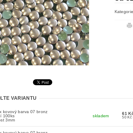
Kategori
LTE VARIANTU
ix kovový barva 07 bronz
61 K
í 100ks
skladem
kost 3mm
ix kovový barva 07 bronz