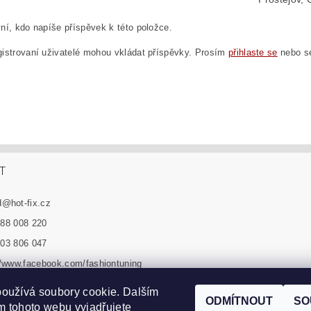
ní, kdo napíše příspěvek k této položce.
istrovaní uživatelé mohou vkládat příspěvky. Prosím
přihlaste se
nebo 
T
d
@
hot-fix.cz
88 008 220
03 806 047
//www.facebook.com/fashiontuning
n_tuning_sro
oužívá soubory cookie. Dalším
ODMÍTNOUT
SO
 tohoto webu vyjadřujete