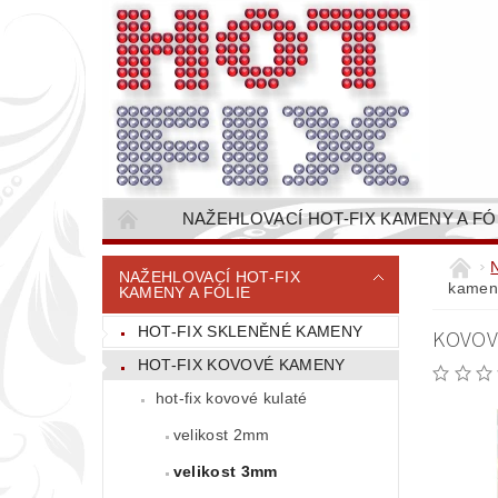
NAŽEHLOVACÍ HOT-FIX KAMENY A FÓ
NAŠÍVACÍ KAMÍNKOVÉ ŘETĚZY / ŠTASOVÉ 
NAŽEHLOVACÍ HOT-FIX
kameny
KAMENY A FÓLIE
VŠE PRO STROJNÍ VYŠÍVÁNÍ - VYSIVACI.CZ
HOT-FIX SKLENĚNÉ KAMENY
KOVOV
BAREVNICE KAMENŮ
NÁVODY
HOT-FIX KOVOVÉ KAMENY
CENÍK DOPRAVY (NÁKLADŮ EXPEDICE) PLAT
hot-fix kovové kulaté
velikost 2mm
velikost 3mm