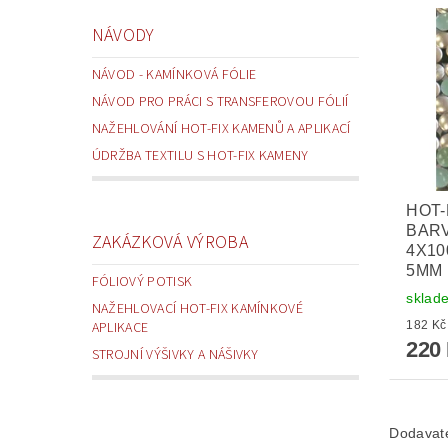
NÁVODY
NÁVOD - KAMÍNKOVÁ FÓLIE
NÁVOD PRO PRÁCI S TRANSFEROVOU FÓLIÍ
NAŽEHLOVÁNÍ HOT-FIX KAMENŮ A APLIKACÍ
ÚDRŽBA TEXTILU S HOT-FIX KAMENY
HOT-
BARV
ZAKÁZKOVÁ VÝROBA
4X100
5MM 
FÓLIOVÝ POTISK
sklad
NAŽEHLOVACÍ HOT-FIX KAMÍNKOVÉ
APLIKACE
220
STROJNÍ VÝŠIVKY A NÁŠIVKY
Dodavat