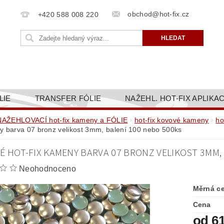
obchod@hot-fix.cz
+420 588 008 220
LIE
TRANSFER FÓLIE
NAŽEHL. HOT-FIX APLIKA
BORTY
BAREVNICE
PŘÍSLUŠENSTVÍ
DOPR
NAŽEHLOVACÍ hot-fix kameny a FÓLIE
hot-fix kovové kameny
ho
 barva 07 bronz velikost 3mm, balení 100 nebo 500ks
ZAKÁZKOVÁ VÝROBA
NAPIŠTE NÁM
KONT
É HOT-FIX KAMENY BARVA 07 BRONZ VELIKOST 3MM, 
OBCHODNÍ PODMÍNKY PRO E-SHOP HOT-FIX.CZ
ZÁSA
Neohodnoceno
NÝ OD 14. 1.2025
Měrná c
Cena
od 6