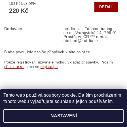
182 Kč bez DPH
DETAIL
220 Kč
Dodavatel
hot-fix.cz - Fashion tuning,
s.r.o., Vrahovická 14, 796 01
Prostějov, ČR *** e-mail:
obchod@hot-fix.cz
Buďte první, kdo napíše příspěvek k této položce.
Pouze registrovaní uživatelé mohou vkládat příspěvky. Prosím
přihlaste se
nebo se
registrujte
.
Tento web používá soubory cookie. Dalším procházením
tohoto webu vyjadřujete souhlas s jejich používáním.
Zboží.cz
|
Heureka.cz
|
Vyšívací.cz
|
Crystalstyle.cz
NASTAVENÍ
2026 ©
HOT-FIX
, všechna práva vyhrazena