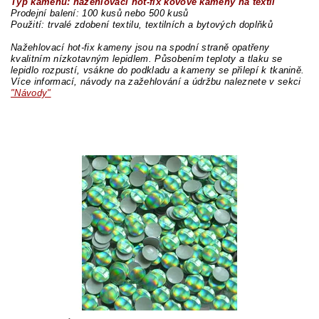
Typ kamenů: nažehlovací hot-fix kovové kameny na textil
Prodejní balení: 100 kusů nebo 500 kusů
Použití: trvalé zdobení textilu, textilních a bytových doplňků
Nažehlovací hot-fix kameny jsou na spodní straně opatřeny
kvalitním nízkotavným lepidlem. Působením teploty a tlaku se
lepidlo rozpustí, vsákne do podkladu a kameny se přilepí k tkanině.
Více informací, návody na zažehlování a údržbu naleznete v sekci
"Návody"