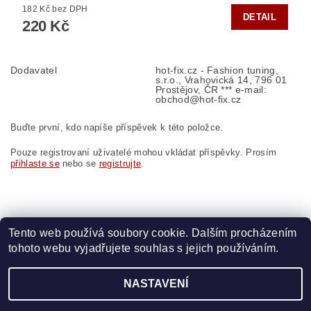
182 Kč bez DPH
DETAIL
220 Kč
Dodavatel
hot-fix.cz - Fashion tuning,
s.r.o., Vrahovická 14, 796 01
Prostějov, ČR *** e-mail:
obchod@hot-fix.cz
Buďte první, kdo napíše příspěvek k této položce.
Pouze registrovaní uživatelé mohou vkládat příspěvky. Prosím
přihlaste se
nebo se
registrujte
.
Tento web používá soubory cookie. Dalším procházením
tohoto webu vyjadřujete souhlas s jejich používáním.
Zboží.cz
|
Heureka.cz
|
Vyšívací.cz
|
Crystalstyle.cz
NASTAVENÍ
2026 ©
HOT-FIX
, všechna práva vyhrazena