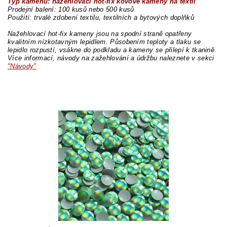
Typ kamenů: nažehlovací hot-fix kovové kameny na textil
Prodejní balení: 100 kusů nebo 500 kusů
Použití: trvalé zdobení textilu, textilních a bytových doplňků
Nažehlovací hot-fix kameny jsou na spodní straně opatřeny
kvalitním nízkotavným lepidlem. Působením teploty a tlaku se
lepidlo rozpustí, vsákne do podkladu a kameny se přilepí k tkanině.
Více informací, návody na zažehlování a údržbu naleznete v sekci
"Návody"