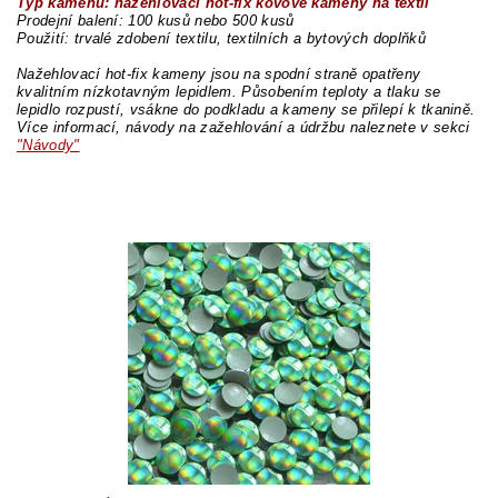
Typ kamenů: nažehlovací hot-fix kovové kameny na textil
Prodejní balení: 100 kusů nebo 500 kusů
Použití: trvalé zdobení textilu, textilních a bytových doplňků
Nažehlovací hot-fix kameny jsou na spodní straně opatřeny
kvalitním nízkotavným lepidlem. Působením teploty a tlaku se
lepidlo rozpustí, vsákne do podkladu a kameny se přilepí k tkanině.
Více informací, návody na zažehlování a údržbu naleznete v sekci
"Návody"