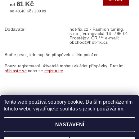
61 Kč
od
od 48,40 Kč / 100 ks
Dodavatel
hot-fix.cz - Fashion tuning,
s.r.o., Vrahovická 14, 796 01
Prostějov, ČR *** e-mail:
obchod@hot-fix.cz
Buďte první, kdo napíše příspěvek k této položce.
Pouze registrovaní uživatelé mohou vkládat příspěvky. Prosím
přihlaste se
nebo se
registrujte
.
Tento web používá soubory cookie. Dalším procházením
tohoto webu vyjadřujete souhlas s jejich používáním.
Zboží.cz
|
Heureka.cz
|
Vyšívací.cz
|
Crystalstyle.cz
NASTAVENÍ
2026 ©
HOT-FIX
, všechna práva vyhrazena