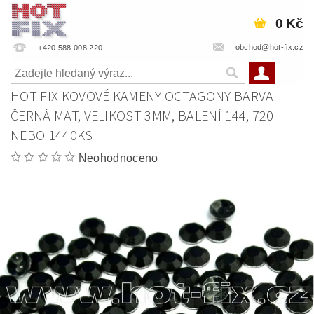
0 Kč
obchod@hot-fix.cz
+420 588 008 220
HOT-FIX KOVOVÉ KAMENY OCTAGONY BARVA
ČERNÁ MAT, VELIKOST 3MM, BALENÍ 144, 720
NEBO 1440KS
Neohodnoceno