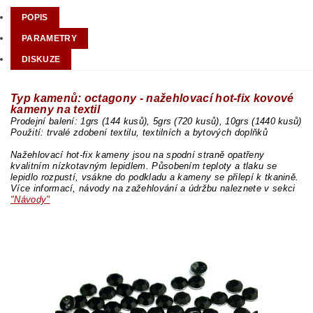
POPIS
PARAMETRY
DISKUZE
Typ kamenů: octagony - nažehlovací hot-fix kovové
kameny na textil
Prodejní balení: 1grs (144 kusů), 5grs (720 kusů), 10grs (1440 kusů)
Použití: trvalé zdobení textilu, textilních a bytových doplňků
Nažehlovací hot-fix kameny jsou na spodní straně opatřeny
kvalitním nízkotavným lepidlem. Působením teploty a tlaku se
lepidlo rozpustí, vsákne do podkladu a kameny se přilepí k tkanině.
Více informací, návody na zažehlování a údržbu naleznete v sekci
"Návody"