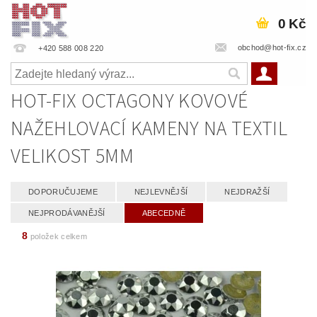
0 Kč
obchod@hot-fix.cz
+420 588 008 220
HOT-FIX OCTAGONY KOVOVÉ
NAŽEHLOVACÍ KAMENY NA TEXTIL
VELIKOST 5MM
DOPORUČUJEME
NEJLEVNĚJŠÍ
NEJDRAŽŠÍ
NEJPRODÁVANĚJŠÍ
ABECEDNĚ
8
položek celkem