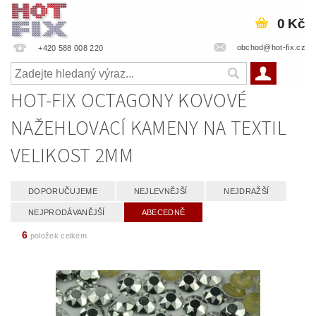
0 Kč
obchod@hot-fix.cz
+420 588 008 220
HOT-FIX OCTAGONY KOVOVÉ
NAŽEHLOVACÍ KAMENY NA TEXTIL
VELIKOST 2MM
DOPORUČUJEME
NEJLEVNĚJŠÍ
NEJDRAŽŠÍ
NEJPRODÁVANĚJŠÍ
ABECEDNĚ
6
položek celkem