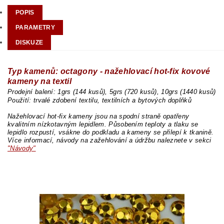
POPIS
PARAMETRY
DISKUZE
Typ kamenů: octagony - nažehlovací hot-fix kovové
kameny na textil
Prodejní balení: 1grs (144 kusů), 5grs (720 kusů), 10grs (1440 kusů)
Použití: trvalé zdobení textilu, textilních a bytových doplňků
Nažehlovací hot-fix kameny jsou na spodní straně opatřeny
kvalitním nízkotavným lepidlem. Působením teploty a tlaku se
lepidlo rozpustí, vsákne do podkladu a kameny se přilepí k tkanině.
Více informací, návody na zažehlování a údržbu naleznete v sekci
"Návody"