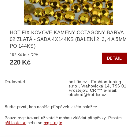
HOT-FIX KOVOVÉ KAMENY OCTAGONY BARVA
02 ZLATÁ - SADA 4X144KS (BALENÍ 2, 3, 4 A 5MM
PO 144KS)
182 Kč bez DPH
DETAIL
220 Kč
Dodavatel
hot-fix.cz - Fashion tuning,
s.r.o., Vrahovická 14, 796 01
Prostějov, ČR *** e-mail:
obchod@hot-fix.cz
Buďte první, kdo napíše příspěvek k této položce.
Pouze registrovaní uživatelé mohou vkládat příspěvky. Prosím
přihlaste se
nebo se
registrujte
.