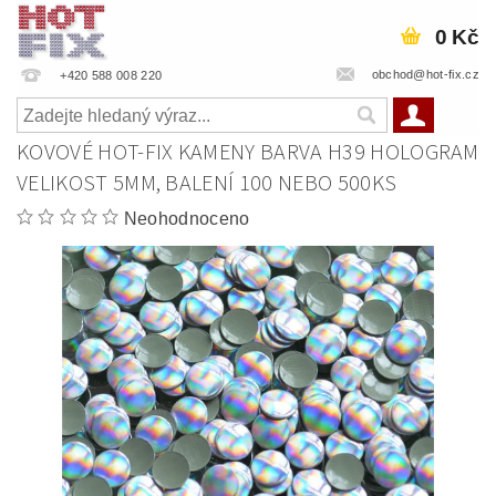
0 Kč
obchod@hot-fix.cz
+420 588 008 220
KOVOVÉ HOT-FIX KAMENY BARVA H39 HOLOGRAM
VELIKOST 5MM, BALENÍ 100 NEBO 500KS
Neohodnoceno