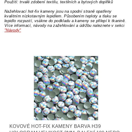
Použití: trvalé zdobení textilu, textilních a bytových doplňků
Nažehlovací hot-fix kameny jsou na spodní straně opatřeny
kvalitním nízkotavným lepidlem. Působením teploty a tlaku se
lepidlo rozpustí, vsákne do podkladu a kameny se přilepí k tkanině.
Více informací, návody na zažehlování a údržbu naleznete v sekci
"Návody"
KOVOVÉ HOT-FIX KAMENY BARVA H39