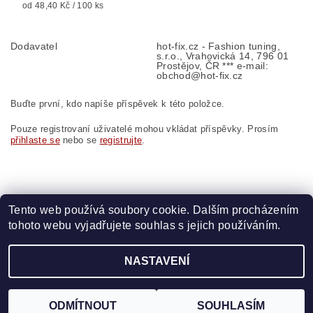
od 48,40 Kč / 100 ks
Dodavatel
hot-fix.cz - Fashion tuning,
s.r.o., Vrahovická 14, 796 01
Prostějov, ČR *** e-mail:
obchod@hot-fix.cz
Buďte první, kdo napíše příspěvek k této položce.
Pouze registrovaní uživatelé mohou vkládat příspěvky. Prosím
přihlaste se
nebo se
registrujte
.
Tento web používá soubory cookie. Dalším procházením
tohoto webu vyjadřujete souhlas s jejich používáním.
Zboží.cz
|
Heureka.cz
|
Vyšívací.cz
|
Crystalstyle.cz
NASTAVENÍ
2026 ©
HOT-FIX
, všechna práva vyhrazena
Vytvořil Shoptet
ODMÍTNOUT
SOUHLASÍM