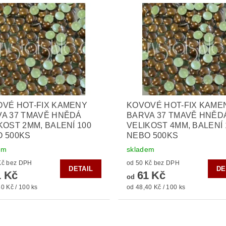
VÉ HOT-FIX KAMENY
KOVOVÉ HOT-FIX KAME
A 37 TMAVĚ HNĚDÁ
BARVA 37 TMAVĚ HNĚD
KOST 2MM, BALENÍ 100
VELIKOST 4MM, BALENÍ 
 500KS
NEBO 500KS
em
skladem
od 50 Kč bez DPH
od 50 Kč bez DPH
DETAIL
DE
 Kč
61 Kč
od
0 Kč / 100 ks
od 48,40 Kč / 100 ks