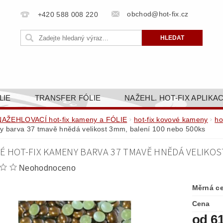
obchod@hot-fix.cz
+420 588 008 220
LIE
TRANSFER FÓLIE
NAŽEHL. HOT-FIX APLIKA
BORTY
BAREVNICE
PŘÍSLUŠENSTVÍ
DOPR
NAŽEHLOVACÍ hot-fix kameny a FÓLIE
hot-fix kovové kameny
ho
 barva 37 tmavě hnědá velikost 3mm, balení 100 nebo 500ks
ZAKÁZKOVÁ VÝROBA
NAPIŠTE NÁM
KONT
É HOT-FIX KAMENY BARVA 37 TMAVĚ HNĚDÁ VELIKOS
OBCHODNÍ PODMÍNKY PRO E-SHOP HOT-FIX.CZ
ZÁSA
Neohodnoceno
NÝ OD 14. 1.2025
Měrná c
Cena
od 6