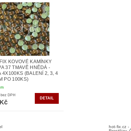
FIX KOVOVÉ KAMÍNKY
A 37 TMAVĚ HNĚDÁ -
 4X100KS (BALENÍ 2, 3, 4
M PO 100KS)
em
182 Kč bez DPH
DETAIL
 Kč
el
hot-fix.cz 
Prostějov, 