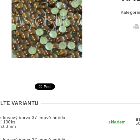
Kategori
LTE VARIANTU
ix kovový barva 37 tmavě hnědá
6
í 100ks
skladem
kost 3mm
ix kovový barva 37 tmavě hnědá