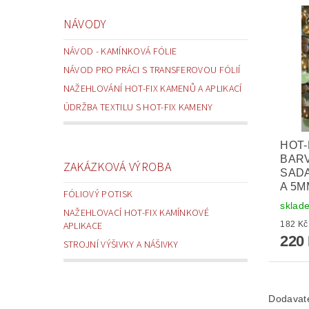
NÁVODY
NÁVOD - KAMÍNKOVÁ FÓLIE
NÁVOD PRO PRÁCI S TRANSFEROVOU FÓLIÍ
NAŽEHLOVÁNÍ HOT-FIX KAMENŮ A APLIKACÍ
ÚDRŽBA TEXTILU S HOT-FIX KAMENY
HOT-
BARV
ZAKÁZKOVÁ VÝROBA
SADA
A 5M
FÓLIOVÝ POTISK
sklad
NAŽEHLOVACÍ HOT-FIX KAMÍNKOVÉ
APLIKACE
220
STROJNÍ VÝŠIVKY A NÁŠIVKY
Dodavat