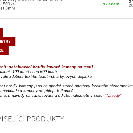
2
í 500ks
skladem
kost 3mm
METRY
ZE
nů: nažehlovací hot-fix kovové kameny na textil
balení: 100 kusů nebo 500 kusů
trvalé zdobení textilu, textilních a bytových doplňků
cí hot-fix kameny jsou na spodní straně opatřeny kvalitním nízkotavným l
 podkladu a kameny se přilepí k tkanině.
rmací, návody na zažehlování a údržbu naleznete v sekci
"Návody"
ISEJÍCÍ PRODUKTY