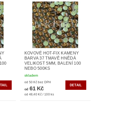
NY
KOVOVÉ HOT-FIX KAMENY
Á
BARVA 37 TMAVĚ HNĚDÁ
100
VELIKOST 5MM, BALENÍ 100
NEBO 500KS
skladem
od 50 Kč bez DPH
TAIL
DETAIL
61 Kč
od
od 48,40 Kč / 100 ks