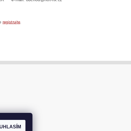
se
registrujte
.
UHLASÍM