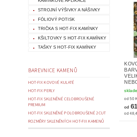
KAMÍNKOVÉ APLIKACE
STROJNÍ VÝŠIVKY A NÁŠIVKY
FÓLIOVÝ POTISK
TRIČKA S HOT-FIX KAMÍNKY
KŠILTOVKY S HOT-FIX KAMÍNKY
TAŠKY S HOT-FIX KAMÍNKY
KOVO
BAREVNICE KAMENŮ
BARV
VELI
NEBO
HOT-FIX KOVOVÉ KULATÉ
HOT-FIX PERLY
sklad
HOT-FIX SKLENĚNÉ CELOBROUŠENÉ
PREMIUM
61
od
HOT-FIX SKLENĚNÉ POLOBROUŠENÉ 2CUT
od 48,4
ROZMĚRY SKLENĚNÝCH HOT-FIX KAMENŮ