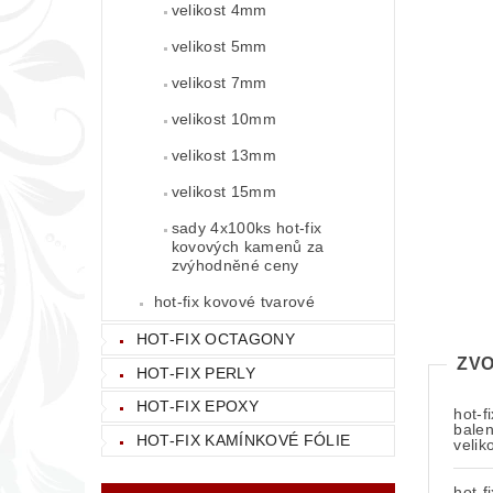
velikost 4mm
velikost 5mm
velikost 7mm
velikost 10mm
velikost 13mm
velikost 15mm
sady 4x100ks hot-fix
kovových kamenů za
zvýhodněné ceny
hot-fix kovové tvarové
HOT-FIX OCTAGONY
ZVO
HOT-FIX PERLY
HOT-FIX EPOXY
hot-f
balen
HOT-FIX KAMÍNKOVÉ FÓLIE
veli
hot-f