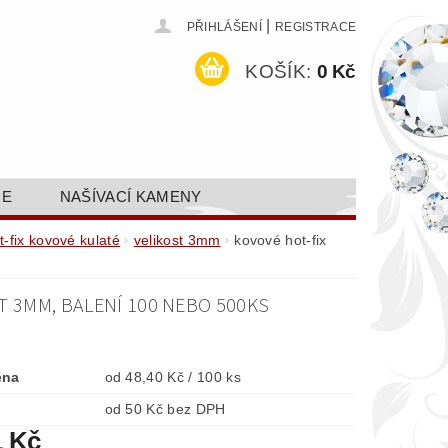
|
PŘIHLÁŠENÍ
REGISTRACE
KOŠÍK:
0 Kč
CE
NAŠÍVACÍ KAMENY
ODEJ A SLEVY
GALERIE
t-fix kovové kulaté
velikost 3mm
kovové hot-fix
AKTY FA FASHION TUNING, S.R.O.
T 3MM, BALENÍ 100 NEBO 500KS
DY OCHRANY OSOBNÍCH ÚDAJŮ
ena
od 48,40 Kč / 100 ks
od 50 Kč bez DPH
1 Kč