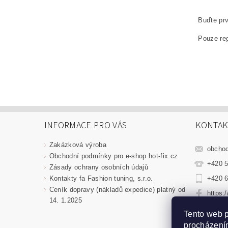
Buďte prv
Pouze reg
INFORMACE PRO VÁS
KONTAK
Zakázková výroba
obcho
Obchodní podmínky pro e-shop hot-fix.cz
+420 5
Zásady ochrany osobních údajů
Kontakty fa Fashion tuning, s.r.o.
+420 6
Ceník dopravy (nákladů expedice) platný od
https:
14. 1.2025
fashio
Tento web p
procházením