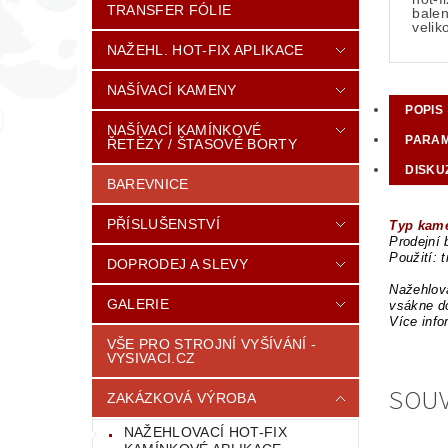
TRANSFER FÓLIE
balen
veli
NAŽEHL. HOT-FIX APLIKACE
NAŠÍVACÍ KAMENY
POPIS
NAŠÍVACÍ KAMÍNKOVÉ
PARA
ŘETĚZY / ŠTASOVÉ BORTY
DISKU
BAREVNICE
PŘÍSLUŠENSTVÍ
Typ kame
Prodejní 
Použití: 
DOPRODEJ A SLEVY
Nažehlova
GALERIE
vsákne do
Více info
VŠE PRO STROJNÍ VYŠÍVÁNÍ -
VYSIVACI.CZ
SOUV
ZAKÁZKOVÁ VÝROBA
NAŽEHLOVACÍ HOT-FIX