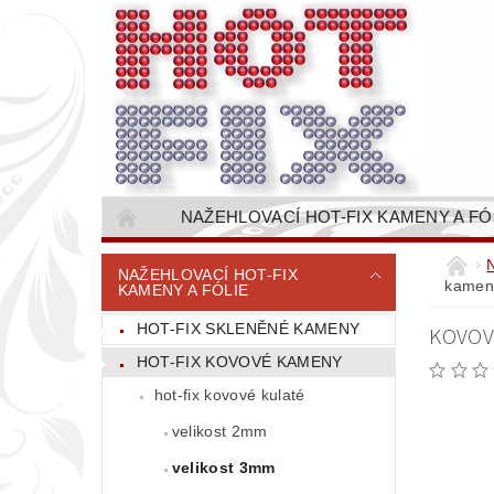
NAŽEHLOVACÍ HOT-FIX KAMENY A FÓ
NAŠÍVACÍ KAMÍNKOVÉ ŘETĚZY / ŠTASOVÉ 
NAŽEHLOVACÍ HOT-FIX
kameny
KAMENY A FÓLIE
VŠE PRO STROJNÍ VYŠÍVÁNÍ - VYSIVACI.CZ
HOT-FIX SKLENĚNÉ KAMENY
KOVOV
BAREVNICE KAMENŮ
NÁVODY
HOT-FIX KOVOVÉ KAMENY
CENÍK DOPRAVY (NÁKLADŮ EXPEDICE) PLAT
hot-fix kovové kulaté
velikost 2mm
velikost 3mm