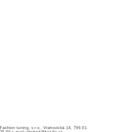
- Fashion tuning, s.r.o., Vrahovická 14, 796 01
ČR *** e-mail: obchod@hot-fix.cz