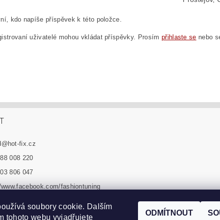
ní, kdo napíše příspěvek k této položce.
istrovaní uživatelé mohou vkládat příspěvky. Prosím
přihlaste se
nebo 
T
d
@
hot-fix.cz
88 008 220
03 806 047
//www.facebook.com/fashiontuning
n_tuning_sro
oužívá soubory cookie. Dalším
ODMÍTNOUT
SO
 tohoto webu vyjadřujete