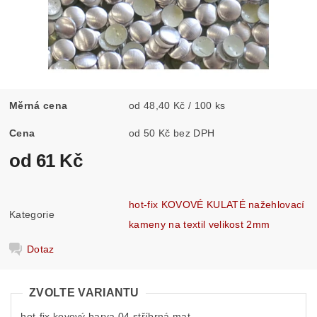
Měrná cena
od 48,40 Kč / 100 ks
Cena
od 50 Kč bez DPH
od 61 Kč
hot-fix KOVOVÉ KULATÉ nažehlovací
Kategorie
kameny na textil velikost 2mm
Dotaz
ZVOLTE VARIANTU
hot-fix kovový barva 04 stříbrná mat