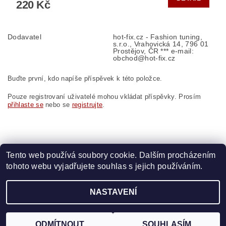
220 Kč
Dodavatel
hot-fix.cz - Fashion tuning,
s.r.o., Vrahovická 14, 796 01
Prostějov, ČR *** e-mail:
obchod@hot-fix.cz
Buďte první, kdo napíše příspěvek k této položce.
Pouze registrovaní uživatelé mohou vkládat příspěvky. Prosím
přihlaste se
nebo se
registrujte
.
Tento web používá soubory cookie. Dalším procházením
tohoto webu vyjadřujete souhlas s jejich používáním.
Zboží.cz
|
Heureka.cz
|
Vyšívací.cz
|
Crystalstyle.cz
NASTAVENÍ
2026 ©
HOT-FIX
, všechna práva vyhrazena
Vytvořil Shoptet
ODMÍTNOUT
SOUHLASÍM