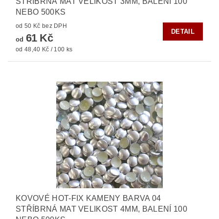
STŘÍBRNÁ MAT VELIKOST 3MM, BALENÍ 100
NEBO 500KS
od 50 Kč bez DPH
DETAIL
61 Kč
od
od 48,40 Kč / 100 ks
KOVOVÉ HOT-FIX KAMENY BARVA 04
STŘÍBRNÁ MAT VELIKOST 4MM, BALENÍ 100