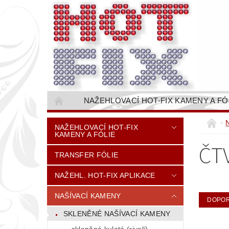
NAŽEHLOVACÍ HOT-FIX KAMENY A FÓ
NAŠÍVACÍ KAMÍNKOVÉ ŘETĚZY / ŠTASOVÉ 
NAŽEHLOVACÍ HOT-FIX
KAMENY A FÓLIE
VŠE PRO STROJNÍ VYŠÍVÁNÍ - VYSIVACI.CZ
ČT
TRANSFER FÓLIE
BAREVNICE KAMENŮ
NÁVODY
CENÍK DOPRAVY (NÁKLADŮ EXPEDICE) PLAT
NAŽEHL. HOT-FIX APLIKACE
NAŠÍVACÍ KAMENY
DOPO
SKLENĚNÉ NAŠÍVACÍ KAMENY
skleněné kulaté (rivoli)