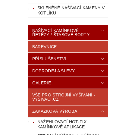
SKLENĚNÉ NAŠÍVACÍ KAMENY V
KOTLÍKU
NAŠÍVACÍ KAMÍNKOVÉ
ŘETĚZY / ŠTASOVÉ BORTY
BAREVNICE
PŘÍSLUŠENSTVÍ
DOPRODEJ A SLEVY
GALERIE
VŠE PRO STROJNÍ VYŠÍVÁNÍ -
VYSIVACI.CZ
ZAKÁZKOVÁ VÝROBA
NAŽEHLOVACÍ HOT-FIX
KAMÍNKOVÉ APLIKACE