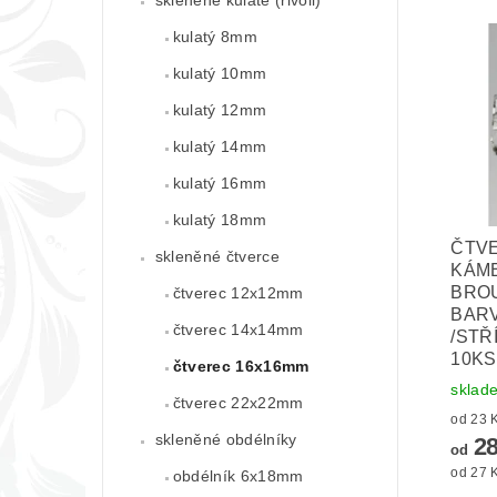
kulatý 8mm
kulatý 10mm
kulatý 12mm
kulatý 14mm
kulatý 16mm
kulatý 18mm
ČTVE
skleněné čtverce
KÁME
BRO
čtverec 12x12mm
BARV
čtverec 14x14mm
/STŘ
10KS
čtverec 16x16mm
sklad
čtverec 22x22mm
skleněné obdélníky
28
od
od 27 K
obdélník 6x18mm