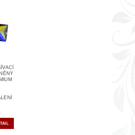
ÍVACÍ
ENĚNÝ
MIUM
LENÍ
TAIL