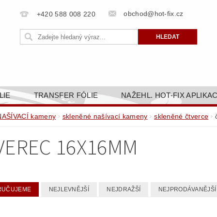
obchod@hot-fix.cz
+420 588 008 220
LIE
TRANSFER FÓLIE
NAŽEHL. HOT-FIX APLIKA
BORTY
BAREVNICE
PŘÍSLUŠENSTVÍ
DOPR
NAŠÍVACÍ kameny
skleněné našívací kameny
skleněné čtverce
ZAKÁZKOVÁ VÝROBA
NAPIŠTE NÁM
KONT
VEREC 16X16MM
OBCHODNÍ PODMÍNKY PRO E-SHOP HOT-FIX.CZ
ZÁSA
NÝ OD 14. 1.2025
RUČUJEME
NEJLEVNĚJŠÍ
NEJDRAŽŠÍ
NEJPRODÁVANĚJŠÍ