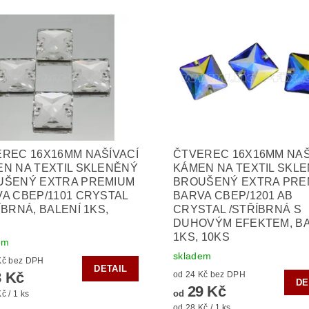
REC 16X16MM NAŠÍVACÍ
ČTVEREC 16X16MM NAŠ
N NA TEXTIL SKLENĚNÝ
KÁMEN NA TEXTIL SKL
UŠENÝ EXTRA PREMIUM
BROUŠENÝ EXTRA PRE
A CBEP/1101 CRYSTAL
BARVA CBEP/1201 AB
ÍBRNÁ, BALENÍ 1KS,
CRYSTAL /STŘÍBRNÁ S
DUHOVÝM EFEKTEM, BA
1KS, 10KS
em
skladem
od 23 Kč bez DPH
DETAIL
 Kč
od 24 Kč bez DPH
DE
29 Kč
od
č / 1 ks
od 28 Kč / 1 ks