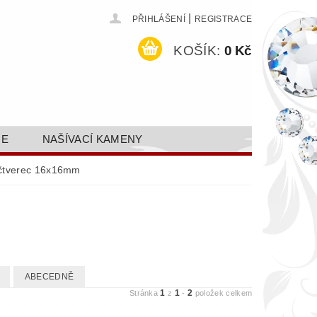
|
PŘIHLÁŠENÍ
REGISTRACE
KOŠÍK:
0 Kč
CE
NAŠÍVACÍ KAMENY
ODEJ A SLEVY
GALERIE
čtverec 16x16mm
AKTY FA FASHION TUNING, S.R.O.
DY OCHRANY OSOBNÍCH ÚDAJŮ
ABECEDNĚ
1
1
2
Stránka
z
-
položek celkem