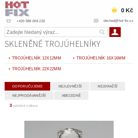
0 Kč
obchod@hot-fix.cz
+420 588 008 220
SKLENĚNÉ TROJÚHELNÍKY
TROJÚHELNÍK 12X12MM
TROJÚHELNÍK 16X16MM
TROJÚHELNÍK 22X22MM
DOPORUČUJEME
NEJLEVNĚJŠÍ
NEJDRAŽŠÍ
NEJPRODÁVANĚJŠÍ
ABECEDNĚ
3
položek celkem