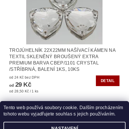
TROJÚHELNÍK 22X22MM NAŠÍVACÍ KÁMEN NA
TEXTIL SKLENĚNÝ BROUŠENÝ EXTRA
PREMIUM BARVA CBEP/1101 CRYSTAL
/STŘÍBRNÁ, BALENÍ 1KS, 10KS
od 24 Kč bez DPH
DETAIL
29 Kč
od
od 28,50 Kč / 1 ks
Tento web používá soubory cookie. Dalším procházením
tohoto webu vyjadřujete souhlas s jejich používáním.
Zboží.cz
|
Heureka.cz
|
Vyšívací.cz
|
Crystalstyle.cz
NASTAVENÍ