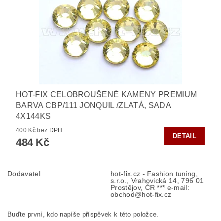
HOT-FIX CELOBROUŠENÉ KAMENY PREMIUM
BARVA CBP/111 JONQUIL /ZLATÁ, SADA
4X144KS
400 Kč bez DPH
DETAIL
484 Kč
Dodavatel
hot-fix.cz - Fashion tuning,
s.r.o., Vrahovická 14, 796 01
Prostějov, ČR *** e-mail:
obchod@hot-fix.cz
Buďte první, kdo napíše příspěvek k této položce.