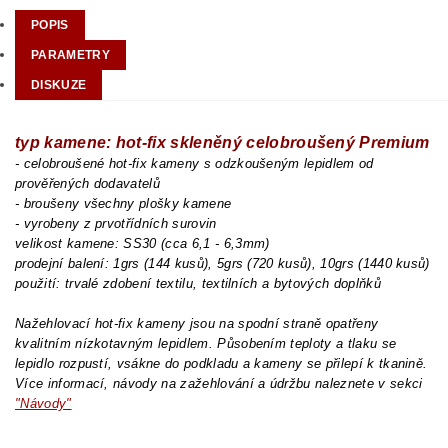
POPIS
PARAMETRY
DISKUZE
typ kamene: hot-fix skleněný celobroušený Premium
- celobroušené hot-fix kameny s odzkoušeným lepidlem od
prověřených dodavatelů
- broušeny všechny plošky kamene
- vyrobeny z prvotřídních surovin
velikost kamene: SS30 (cca 6,1 - 6,3mm)
prodejní balení: 1grs (144 kusů), 5grs (720 kusů), 10grs (1440 kusů)
použití: trvalé zdobení textilu, textilních a bytových doplňků
Nažehlovací hot-fix kameny jsou na spodní straně opatřeny
kvalitním nízkotavným lepidlem. Působením teploty a tlaku se
lepidlo rozpustí, vsákne do podkladu a kameny se přilepí k tkanině.
Více informací, návody na zažehlování a údržbu naleznete v sekci
"Návody"